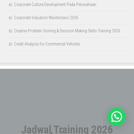
Apa Itu Struktur Organisasi? Jenis, Fungsi, dan Cara Membuatnya
Apa Itu Supply Chain Management? Pengertian, Komponen &
Fungsinya
Audit & Investigation Fraud
Audit dan Investigasi Fraud Pada Sektor Perbankan
Audit Investigatif: Peran Strategis dalam Mengungkap
Kecurangan dan Penyimpangan Keuangan
Balanced Scorecard
Basic Human Resource Management
Berpikir Kritis dalam Pengambilan Keputusan Strategis untuk HR