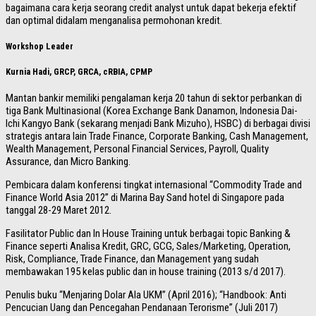
bagaimana cara kerja seorang credit analyst untuk dapat bekerja efektif
dan optimal didalam menganalisa permohonan kredit.
Workshop Leader
Kurnia Hadi, GRCP, GRCA
,
cRBIA, CPMP
Mantan bankir memiliki pengalaman kerja 20 tahun di sektor perbankan di
tiga Bank Multinasional (Korea Exchange Bank Danamon, Indonesia Dai-
Ichi Kangyo Bank (sekarang menjadi Bank Mizuho), HSBC) di berbagai divisi
strategis antara lain Trade Finance, Corporate Banking, Cash Management,
Wealth Management, Personal Financial Services, Payroll, Quality
Assurance, dan Micro Banking.
Pembicara dalam konferensi tingkat internasional “Commodity Trade and
Finance World Asia 2012” di Marina Bay Sand hotel di Singapore pada
tanggal 28-29 Maret 2012.
Fasilitator Public dan In House Training untuk berbagai topic Banking &
Finance seperti Analisa Kredit, GRC, GCG, Sales/Marketing, Operation,
Risk, Compliance, Trade Finance, dan Management yang sudah
membawakan 195 kelas public dan in house training (2013 s/d 2017).
Penulis buku “Menjaring Dolar Ala UKM” (April 2016); “Handbook: Anti
Pencucian Uang dan Pencegahan Pendanaan Terorisme” (Juli 2017)