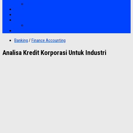
Soft Skills
Bootcamp
Clients
Artikel
Artikel
Hubungi Kami
Banking
/
Finance Accounting
Analisa Kredit Korporasi Untuk Industri