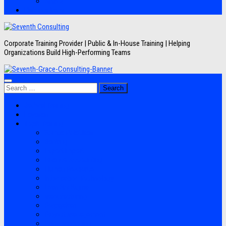
Artikel
Hubungi Kami
Corporate Training Provider | Public & In-House Training | Helping
Organizations Build High-Performing Teams
Search
for:
Jadwal Training
Layanan
Topik Training
Semua Pelatihan
Banking
Export Import
Finance Accounting
Human Resource
Information Technology
Lean Six Sigma
Manufacturing
Perpajakan
Project Management
Sales Marketing