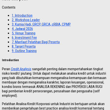
Contents
1.
Introduction
2.
Workshop Leader
3.
Kurnia Hadi, GRCP, GRCA, cRBIA, CPMP
4.
Jadwal 2026
5.
Venue Training
6.
Investment Fee
7.
Manfaat Pelatihan Bagi Peserta
8.
Target Peserta
9.
Outline Training
Introduction
Peran
Credit Analysis
sangatlah penting dalam mempertahankan tingkat
risiko kredit/ piutang. Untuk dapat melakukan analisa kredit untuk industri
yang baik dibutuhkan kemampuan menganalisa kemampuan dan kemauan
membayar dengan menganalisa karakter, laporan keuangan, operasional,
kondisi bisnis termasuk ANALISA REKENING dan PROYEKSI LABA RUGI
bagi pemberian kredit perseorangan, perusahaan dan pengusaha (self
employed).
Pelatihan Analisa Kredit Korporasi untuk Industri ini bertujuan untuk akan
memberikan pengetahuan best practice analisa kredit komersial tentang