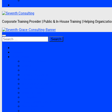
Artikel
Hubungi Kami
Corporate Training Provider | Public & In-House Training | Helping Organizat
Search
for:
Jadwal Training
Layanan
Topik Training
Semua Pelatihan
Banking
Export Import
Finance Accounting
Human Resource
Information Technology
Lean Six Sigma
Manufacturing
Perpajakan
Project Management
Sales Marketing
Soft Skills