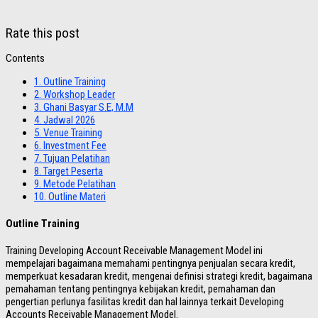
Rate this post
Contents
1.
Outline Training
2.
Workshop Leader
3.
Ghani Basyar S.E, M.M
4.
Jadwal 2026
5.
Venue Training
6.
Investment Fee
7.
Tujuan Pelatihan
8.
Target Peserta
9.
Metode Pelatihan
10.
Outline Materi
Outline Training
Training Developing Account Receivable Management Model ini
mempelajari bagaimana memahami pentingnya penjualan secara kredit,
memperkuat kesadaran kredit, mengenai definisi strategi kredit, bagaimana
pemahaman tentang pentingnya kebijakan kredit, pemahaman dan
pengertian perlunya fasilitas kredit dan hal lainnya terkait Developing
Accounts Receivable Management Model.