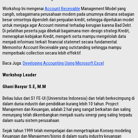
Workshop Ini mengenai
Account Receivable
Management Model yang
cangih, sebagaimana perusahaan modern pada umumnya dimana sebagian
besar omsetnya diperoleh dari penjualan kredit, sehingga diperlukan model
untuk menjaga agar Account minimal terhadap kerugian karena Bad Debt.
Di pelatihan peserta juga dibekali bagaimana men-design strategi Kredit,
menerapkan kebijakan Kredit, mengerti serta mampu mengelolah data
menjadi informasi terkait financial statemet secara fundamental.
Memonitor Account Receivable yang outstanding sehingga mampu
memperbaiki collection secara lebih effektif.
Baca Juga:
Developing Accounting Using Microsoft Excel
Workshop Leader
Ghani Basyar S.E, M.M
Beliau lulus dari S1 FE-UI (Universitas Indonesia) dan telah berkecimpung di
dalam dunia industri dan pendidikan kurang lebih 10 tahun. Project
Manajemen dan Keuangan, adalah 2 hal yang sangat berkaitan dan saling
menunjang telah dikembangkan menjadi suatu sinergi yang saling terpadu
dalam suatu sistem perusahaan.
Sejak tahun 1999 telah mempelajari dan mengetrapkan Konsep modeling
Keuangan dan Manajemen/bisnis di dalam suatu industry keuangan