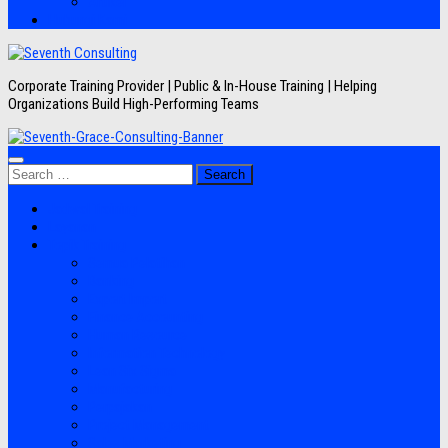
Artikel
Hubungi Kami
Corporate Training Provider | Public & In-House Training | Helping
Organizations Build High-Performing Teams
Search
for:
Jadwal Training
Layanan
Topik Training
Semua Pelatihan
Banking
Export Import
Finance Accounting
Human Resource
Information Technology
Lean Six Sigma
Manufacturing
Perpajakan
Project Management
Sales Marketing