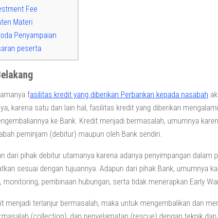
estment Fee
ten Materi
oda Penyampaian
aran peserta
Belakang
lamanya f
asilitas kredit yang diberikan Perbankan kepada nasabah
ak
ya, karena satu dan lain hal, fasilitas kredit yang diberikan mengalam
ngembaliannya ke Bank. Kredit menjadi bermasalah, umumnya karena
abah peminjam (debitur) maupun oleh Bank sendiri.
n dari pihak debitur utamanya karena adanya penyimpangan dalam pen
tkan sesuai dengan tujuannya. Adapun dari pihak Bank, umumnya k
i, monitoring, pembinaan hubungan, serta tidak menerapkan Early Wa
dit menjadi terlanjur bermasalah, maka untuk mengembalikan dan me
ermasalah (collection), dan penyelamatan (rescue) dengan teknik dan 