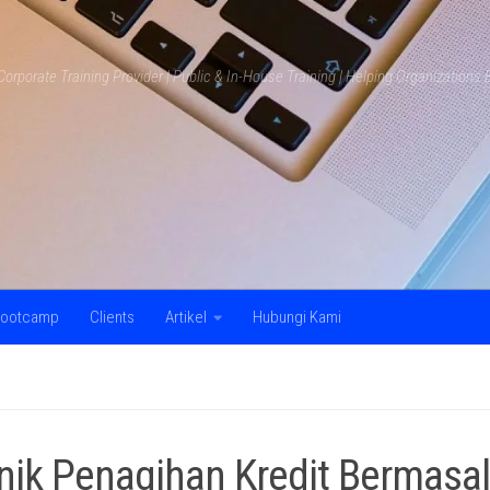
Corporate Training Provider | Public & In-House Training | Helping Organization
ootcamp
Clients
Artikel
Hubungi Kami
nik Penagihan Kredit Bermasa