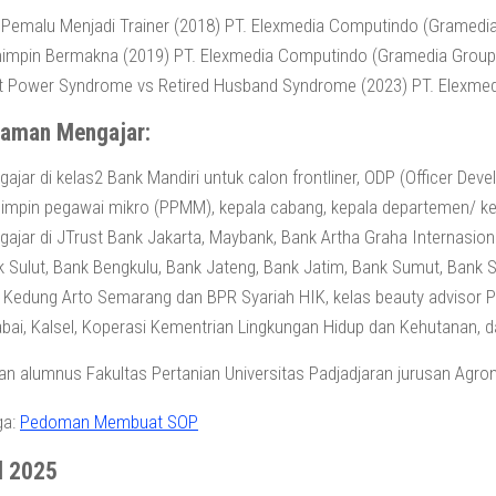
 Pemalu Menjadi Trainer (2018) PT. Elexmedia Computindo (Gramedi
impin Bermakna (2019) PT. Elexmedia Computindo (Gramedia Group
t Power Syndrome vs Retired Husband Syndrome (2023) PT. Elexme
laman Mengajar:
ajar di kelas2 Bank Mandiri untuk calon frontliner, ODP (Officer D
mpin pegawai mikro (PPMM), kepala cabang, kepala departemen/ kep
ajar di JTrust Bank Jakarta, Maybank, Bank Artha Graha Internasiona
 Sulut, Bank Bengkulu, Bank Jateng, Bank Jatim, Bank Sumut, Bank 
Kedung Arto Semarang dan BPR Syariah HIK, kelas beauty advisor P
bai, Kalsel, Koperasi Kementrian Lingkungan Hidup dan Kehutanan, 
n alumnus Fakultas Pertanian Universitas Padjadjaran jurusan Agron
ga:
Pedoman Membuat SOP
l 2025