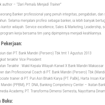
 author – “
Dari Pemalu Menjadi Trainer
”
eorang Banker professional yang penuh integritas, pengabdian, dan
ahun. Selama menjalani profesi sebagai banker, ia lebih banyak bertug
n kantor wilayah. Service excellence, Sales & Marketing, Leadership,
program kerja bersama tim yang dipimpinnya menjadi keahliannya.
e Pekerjaan:
iun dari PT. Bank Mandiri (Persero) Tbk tmt 1 Agustus 2013
kat terakhir Vice President
tan Terakhir : Wakil Kepala Wilayah Kanwil X Bank Mandiri Makassar
ner dan Professional Coach di PT. Bank Mandiri (Persero) Tbk (Mandi
ciate trainer di PT. Puri Asri Bhakti Karya (PT. PaBk), Harta Insan
 Mandiri (PPBM), PT. DNA, Banking Competency Center – Ikatan Bank
media Academy, PT. Transforma Dimensi Semesta, Nayottama Dinam
s Buku: