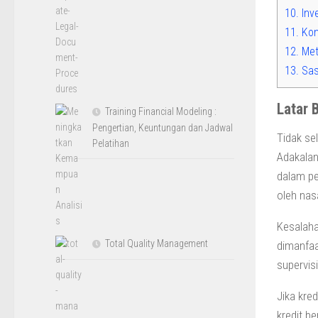
10.
Inv
11.
Kon
12.
Met
13.
Sas
Latar 
Training Financial Modeling :
Pengertian, Keuntungan dan Jadwal
Tidak se
Pelatihan
Adakalan
dalam pe
oleh nas
Kesalaha
Total Quality Management
dimanfaa
supervis
Jika kre
kredit b