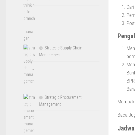
Dari
Pem
Pos
Penga
Meng
Strategic Supply Chain
Management
pemi
Meng
Bank
BPR 
Bara
Strategic Procurement
Merupaka
Management
Baca Ju
Jadwa