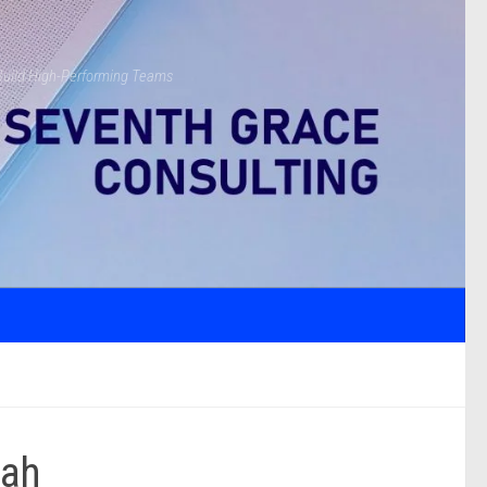
s Build High-Performing Teams
lah