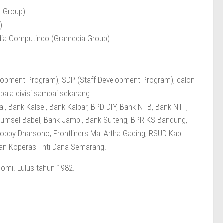
a Group)
)
dia Computindo (Gramedia Group)
evelopment Program), SDP (Staff Development Program), calon
ala divisi sampai sekarang.
l, Bank Kalsel, Bank Kalbar, BPD DIY, Bank NTB, Bank NTT,
Sumsel Babel, Bank Jambi, Bank Sulteng, BPR KS Bandung,
oppy Dharsono, Frontliners Mal Artha Gading, RSUD Kab.
dan Koperasi Inti Dana Semarang.
omi. Lulus tahun 1982.