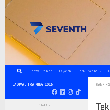
Skip to content
Jadwal Training
Layanan
Topik Training
B
JADWAL TRAINING 2026
BANKING
Tek
NEXT STORY