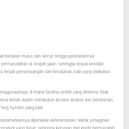
an berjalan mulus dan lancar hingga pelunasannya.
i permasalahan di tengah jalan, sehingga terjadi kendala
 terjadi penyimpangan dan kesalahan, baik yang dilakukan
ggunaannya, di mana fasilitas kredit yang diterima tidak
arena lemah dalam melakukan proses analisa dan pemberian,
rning System yang baik.
nyelamatkannya diperlukan keterampilan/ teknik penagihan
strategi yang tepat, sehingga kerugian dari kredit bermasalah