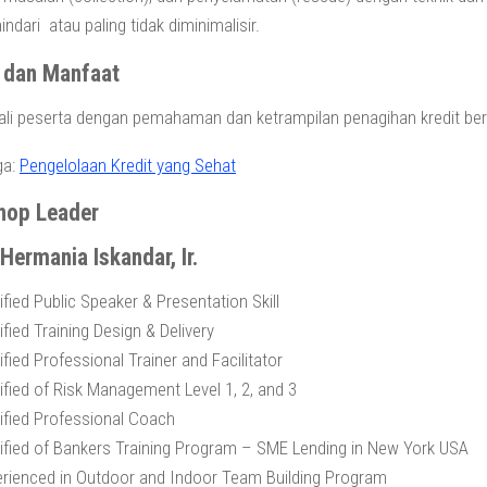
indari atau paling tidak diminimalisir.
 dan Manfaat
i peserta dengan pemahaman dan ketrampilan penagihan kredit berm
ga:
Pengelolaan Kredit yang Sehat
hop Leader
Hermania Iskandar, Ir.
ified Public Speaker & Presentation Skill
ified Training Design & Delivery
ified Professional Trainer and Facilitator
ified of Risk Management Level 1, 2, and 3
ified Professional Coach
ified of Bankers Training Program – SME Lending in New York USA
rienced in Outdoor and Indoor Team Building Program