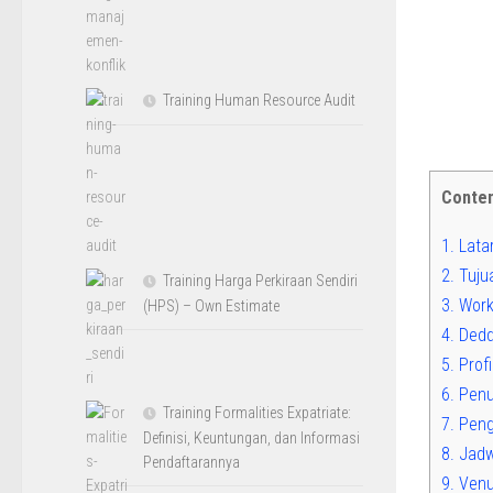
Training Human Resource Audit
Conte
1.
Lata
2.
Tuju
Training Harga Perkiraan Sendiri
3.
Work
(HPS) – Own Estimate
4.
Deddy
5.
Profi
6.
Penul
Training Formalities Expatriate:
7.
Peng
Definisi, Keuntungan, dan Informasi
8.
Jadw
Pendaftarannya
9.
Venu