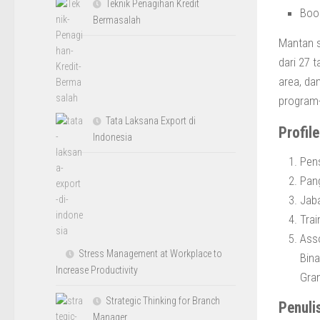
Teknik Penagihan Kredit
Book
Bermasalah
Mantan s
dari 27 t
area, da
program-
Tata Laksana Export di
Profil
Indonesia
Pens
Pang
Jaba
Trai
Asso
Stress Management at Workplace to
Bina
Increase Productivity
Gra
Strategic Thinking for Branch
Penuli
Manager