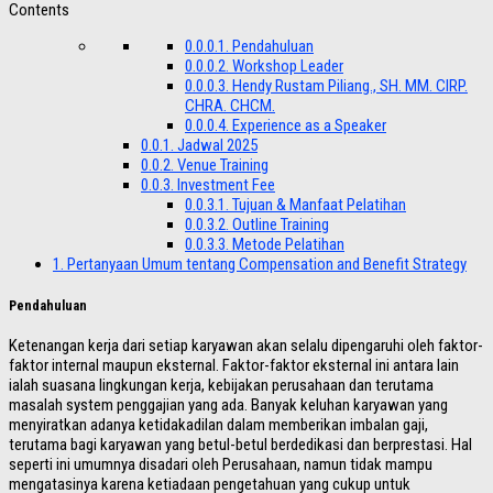
Contents
0.0.0.1.
Pendahuluan
0.0.0.2.
Workshop Leader
0.0.0.3.
Hendy Rustam Piliang., SH. MM. CIRP.
CHRA. CHCM.
0.0.0.4.
Experience as a Speaker
0.0.1.
Jadwal 2025
0.0.2.
Venue Training
0.0.3.
Investment Fee
0.0.3.1.
Tujuan & Manfaat Pelatihan
0.0.3.2.
Outline Training
0.0.3.3.
Metode Pelatihan
1.
Pertanyaan Umum tentang Compensation and Benefit Strategy
Pendahuluan
Ketenangan kerja dari setiap karyawan akan selalu dipengaruhi oleh faktor-
faktor internal maupun eksternal. Faktor-faktor eksternal ini antara lain
ialah suasana lingkungan kerja, kebijakan perusahaan dan terutama
masalah system penggajian yang ada. Banyak keluhan karyawan yang
menyiratkan adanya ketidakadilan dalam memberikan imbalan gaji,
terutama bagi karyawan yang betul-betul berdedikasi dan berprestasi. Hal
seperti ini umumnya disadari oleh Perusahaan, namun tidak mampu
mengatasinya karena ketiadaan pengetahuan yang cukup untuk