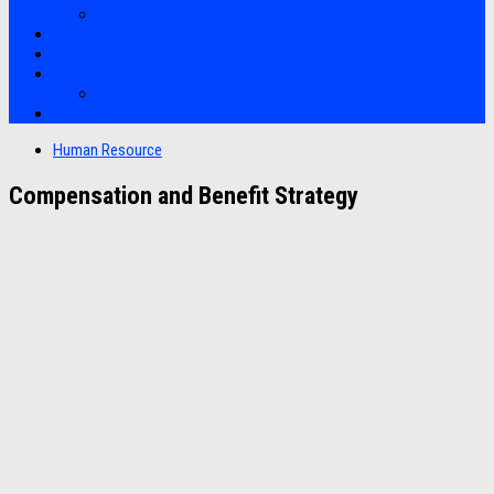
Soft Skills
Bootcamp
Clients
Artikel
Artikel
Hubungi Kami
Human Resource
Compensation and Benefit Strategy