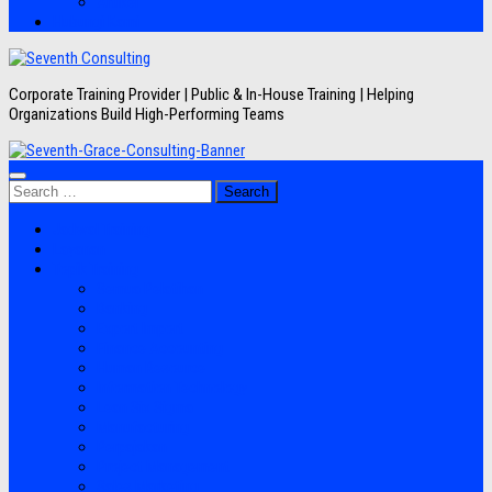
Artikel
Hubungi Kami
Corporate Training Provider | Public & In-House Training | Helping
Organizations Build High-Performing Teams
Search
for:
Jadwal Training
Layanan
Topik Training
Semua Pelatihan
Banking
Export Import
Finance Accounting
Human Resource
Information Technology
Lean Six Sigma
Manufacturing
Perpajakan
Project Management
Sales Marketing