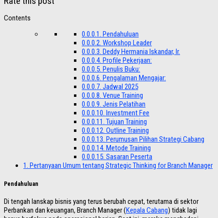
Rate this post
Contents
0.0.0.1.
Pendahuluan
0.0.0.2.
Workshop Leader
0.0.0.3.
Deddy Hermania Iskandar, Ir.
0.0.0.4.
Profile Pekerjaan:
0.0.0.5.
Penulis Buku:
0.0.0.6.
Pengalaman Mengajar:
0.0.0.7.
Jadwal 2025
0.0.0.8.
Venue Training
0.0.0.9.
Jenis Pelatihan
0.0.0.10.
Investment Fee
0.0.0.11.
Tujuan Training
0.0.0.12.
Outline Training
0.0.0.13.
Perumusan Pilihan Strategi Cabang
0.0.0.14.
Metode Training
0.0.0.15.
Sasaran Peserta
1.
Pertanyaan Umum tentang Strategic Thinking for Branch Manager
Pendahuluan
Di tengah lanskap bisnis yang terus berubah cepat, terutama di sektor
Perbankan dan keuangan, Branch Manager (
Kepala Cabang
) tidak lagi