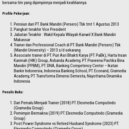
bersama tim yang dipimpinnya menjadi keahliannya.
Profile Pekerjaan:
Pensiun dari PT. Bank Mandiri (Persero) Tbk tmt 1 Agustus 2013
Pangkat terakhir Vice President
Jabatan Terakhir : Wakil Kepala Wilayah Kanwil X Bank Mandiri
Makassar
Trainer dan Professional Coach di PT. Bank Mandiri (Persero) Tbk
(Mandiri University) – 2013 s/d sekarang
Associate trainer di PT. Puri Asri Bhakti Karya (PT. PaBk), Harta Insan
Karimah (HIK) Group, Asbanda Academy, PT. Praveena Pastika Bina
Mandiri (PPBM), PT. DNA, Banking Competency Center – Ikatan
Bankir Indonersia, Indonesia Banking School, PT. Econand, Gramedia
Academy, PT. Transforma Dimensi Semesta, Nayottama Dinamika
Indonesia.
Penulis Buku:
Dari Pemalu Menjadi Trainer (2018) PT. Elexmedia Computindo
(Gramedia Group)
Pemimpin Bermakna (2019) PT. Elexmedia Computindo (Gramedia
Group)
Post Power Syndrome vs Retired Husband Syndrome (2023) PT.
Elexmedia Computindo (Gramedia Group)