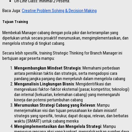
On-Line Class: minimal 2 Peserta.
Baca Juga:
Creative Problem Solving & Decision Making
Tujuan Training
Membekali Manager cabang dengan pola pikir dan keterampilan yang
diperlukan untuk secara proaktif merumuskan, mengimplementasikan, dan
mengelola strategi di tingkat cabang.
Secara lebih spesifik, training Strategic Thinking for Branch Manager ini
bertujuan agar peserta mampu:
Mengembangkan Mindset Strategis
: Memahami perbedaan
antara pemikiran taktis dan strategis, serta mengadopsi cara
pandang jangka panjang dan menyeluruh dalam mengelola cabang
Menganalisis Lingkungan Bisnis
: Mengidentifikasi dan
mengevaluasi faktor-faktor eksternal (pasar, kompetitor, teknologi)
dan internal (kekuatan, kelemahan cabang) yang memengaruhi
kinerja dan potensi pertumbuhan cabang
Merumuskan Strategi Cabang yang Relevan
: Mampu
menerjemahkan visi dan tujuan perusahaan ke dalam inisiatif
strategis yang spesifik, terukur, dapat dicapai, relevan, dan berbatas
waktu (SMART) untuk cabang mereka
Mengimplementasikan dan Mengelola Strategi
: Mampu
menyusun rencana aksi yang konkret, mengalokasikan sumber daya