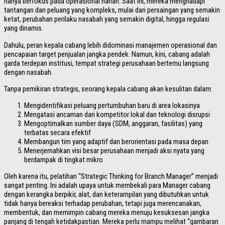
hanya berfokus pada operasional harian. Saat ini, mereka menghadapi
tantangan dan peluang yang kompleks, mulai dari persaingan yang semakin
ketat, perubahan perilaku nasabah yang semakin digital, hingga regulasi
yang dinamis.
Dahulu, peran kepala cabang lebih didominasi manajemen operasional dan
pencapaian target penjualan jangka pendek. Namun, kini, cabang adalah
garda terdepan institusi, tempat strategi perusahaan bertemu langsung
dengan nasabah.
Tanpa pemikiran strategis, seorang kepala cabang akan kesulitan dalam:
Mengidentifikasi peluang pertumbuhan baru di area lokasinya
Mengatasi ancaman dari kompetitor lokal dan teknologi disrupsi
Mengoptimalkan sumber daya (SDM, anggaran, fasilitas) yang
terbatas secara efektif
Membangun tim yang adaptif dan berorientasi pada masa depan
Menerjemahkan visi besar perusahaan menjadi aksi nyata yang
berdampak di tingkat mikro
Oleh karena itu, pelatihan “Strategic Thinking for Branch Manager” menjadi
sangat penting. Ini adalah upaya untuk membekali para Manager cabang
dengan kerangka berpikir, alat, dan keterampilan yang dibutuhkan untuk
tidak hanya bereaksi terhadap perubahan, tetapi juga merencanakan,
membentuk, dan memimpin cabang mereka menuju kesuksesan jangka
panjang di tengah ketidakpastian. Mereka perlu mampu melihat “gambaran