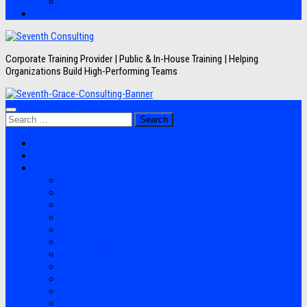
Artikel
Hubungi Kami
Corporate Training Provider | Public & In-House Training | Helping
Organizations Build High-Performing Teams
Search
for:
Jadwal Training
Layanan
Topik Training
Semua Pelatihan
Banking
Export Import
Finance Accounting
Human Resource
Information Technology
Lean Six Sigma
Manufacturing
Perpajakan
Project Management
Sales Marketing