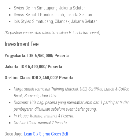
Swiss-Belinn Simatupang, Jakarta Selatan
Swiss-Belhotel Pondok Indah, Jakarta Selatan
Ibis Styles Simatupang, Cilandak, Jakarta Selatan
(Kepastian venue akan dikonfirmasikan H-4 sebelum event)
Investment Fee
Yogyakarta: IDR 6,950,000/ Peserta
Jakarta: IDR 5,490,000/ Peserta
On-line Class: IDR 3,450,000/ Peserta
Harga sudah termasuk Training Material, USB, Sertifikat, Lunch & Coffee
Break, Souvenir, Door Prize.
Discount 10% bagi peserta yang mendaftar lebih dari 1 participants dan
pembayaran dilakukan sebelum event berlangsung.
In-House Training: minimal 4 Peserta.
On-Line Class: minimal 2 Peserta.
Baca Juga:
Lean Six Sigma Green Belt