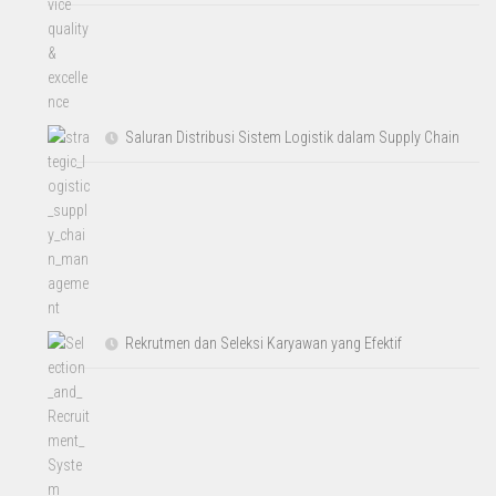
Saluran Distribusi Sistem Logistik dalam Supply Chain
Rekrutmen dan Seleksi Karyawan yang Efektif