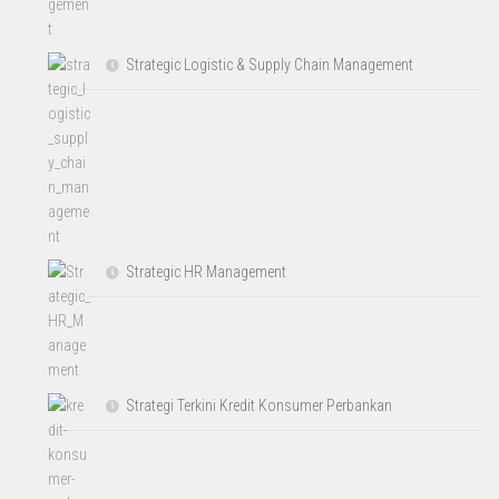
Strategic Logistic & Supply Chain Management
Strategic HR Management
Strategi Terkini Kredit Konsumer Perbankan