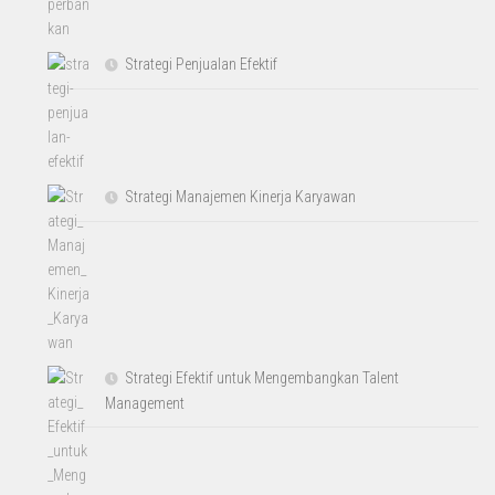
Strategi Penjualan Efektif
Strategi Manajemen Kinerja Karyawan
Strategi Efektif untuk Mengembangkan Talent
Management