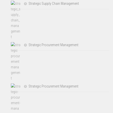
Strategic Supply Chain Management
Strategic Procurement Management
Strategic Procurement Management