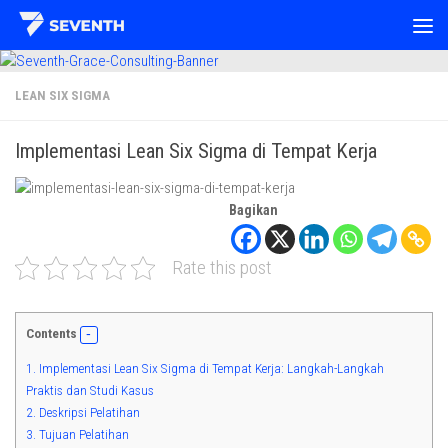
Skip to content
LEAN SIX SIGMA
Implementasi Lean Six Sigma di Tempat Kerja
Bagikan
Rate this post
Contents
1.
Implementasi Lean Six Sigma di Tempat Kerja: Langkah-Langkah
Praktis dan Studi Kasus
2.
Deskripsi Pelatihan
3.
Tujuan Pelatihan