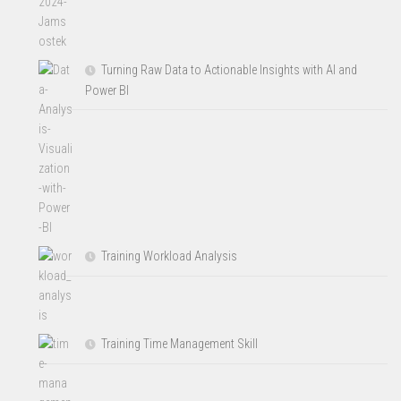
Turning Raw Data to Actionable Insights with AI and
Power BI
Training Workload Analysis
Training Time Management Skill