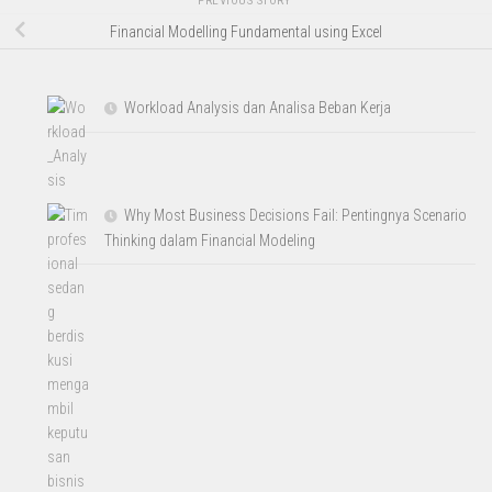
PREVIOUS STORY
Financial Modelling Fundamental using Excel
Workload Analysis dan Analisa Beban Kerja
Why Most Business Decisions Fail: Pentingnya Scenario
Thinking dalam Financial Modeling