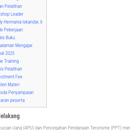
n Pelatihan
shop Leader
 Hermania Iskandar, Ir.
le Pekerjaan:
is Buku:
alaman Mengajar:
al 2025
e Training
is Pelatihan
estment Fee
ten Materi
oda Penyampaian
aran peserta
Belakang
cucian Uang (APU) dan Pencegahan Pendanaan Terorisme (PPT) merup