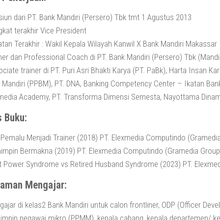
iun dari PT. Bank Mandiri (Persero) Tbk tmt 1 Agustus 2013
kat terakhir Vice President
tan Terakhir : Wakil Kepala Wilayah Kanwil X Bank Mandiri Makassar
ner dan Professional Coach di PT. Bank Mandiri (Persero) Tbk (Mandi
ciate trainer di PT. Puri Asri Bhakti Karya (PT. PaBk), Harta Insan
 Mandiri (PPBM), PT. DNA, Banking Competency Center – Ikatan Bank
media Academy, PT. Transforma Dimensi Semesta, Nayottama Dinam
s Buku:
 Pemalu Menjadi Trainer (2018) PT. Elexmedia Computindo (Gramedi
impin Bermakna (2019) PT. Elexmedia Computindo (Gramedia Group
t Power Syndrome vs Retired Husband Syndrome (2023) PT. Elexme
laman Mengajar:
ajar di kelas2 Bank Mandiri untuk calon frontliner, ODP (Officer D
mpin pegawai mikro (PPMM), kepala cabang, kepala departemen/ kep