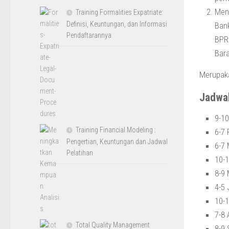
Meng
Training Formalities Expatriate:
Definisi, Keuntungan, dan Informasi
Bank
Pendaftarannya
BPR 
Bara
Merupaka
Jadwa
9-1
Training Financial Modeling :
6-7 
Pengertian, Keuntungan dan Jadwal
6-7
Pelatihan
10-1
8-9
4-5
10-1
7-8
Total Quality Management
8-9