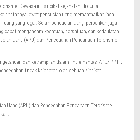
isme. Dewasa ini, sindikat kejahatan, di dunia
sil kejahatannya lewat pencucian uang memanfaatkan jasa
ah uang yang legal. Selain pencucian uang, perbankan juga
ang dapat mengancam kesatuan, persatuan, dan kedaulatan
encucian Uang (APU) dan Pencegahan Pendanaan Terorisme
engetahuan dan ketrampilan dalam implementasi APU/ PPT di
pencegahan tindak kejahatan oleh sebuah sindikat
cian Uang (APU) dan Pencegahan Pendanaan Terorisme
nkan.