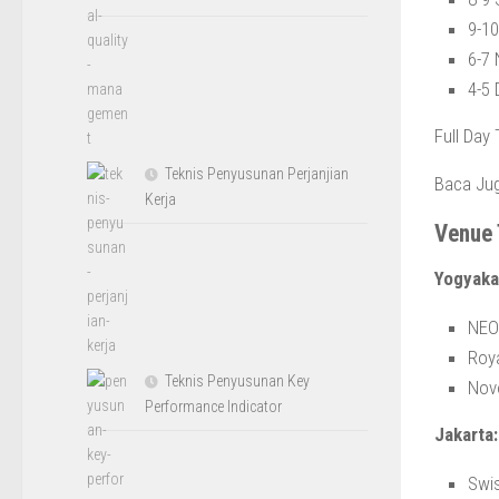
9-1
6-7
4-5
Full Day 
Teknis Penyusunan Perjanjian
Baca Ju
Kerja
Venue 
Yogyaka
NEO
Roy
Teknis Penyusunan Key
Novo
Performance Indicator
Jakarta:
Swis