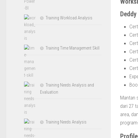
Works
Deddy 
Training Workload Analysis
Cert
Cert
Cert
Training Time Management Skill
Cert
Cert
Cert
Expe
Book
Training Needs Analysis and
Evaluation
Mantan s
dari 27 t
area, da
program-
Training Needs Analysis
Profil