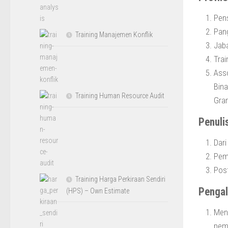
Pens
Pang
Training Manajemen Konflik
Jaba
Trai
Asso
Bina
Training Human Resource Audit
Gra
Penuli
Dari
Pem
Pos
Training Harga Perkiraan Sendiri
Penga
(HPS) – Own Estimate
Meng
pemi