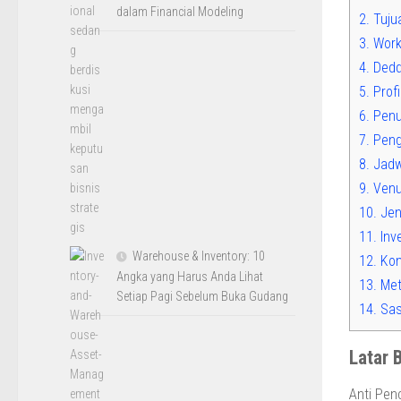
dalam Financial Modeling
2.
Tujua
3.
Work
4.
Deddy
5.
Profi
6.
Penul
7.
Peng
8.
Jadw
9.
Venu
10.
Jen
11.
Inv
Warehouse & Inventory: 10
12.
Kon
Angka yang Harus Anda Lihat
13.
Met
Setiap Pagi Sebelum Buka Gudang
14.
Sas
Latar 
Anti Pen