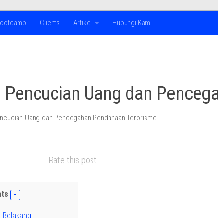
ootcamp
Clients
Artikel
Hubungi Kami
Corporate Training Provider | Public & In-House Training | Helping Organization
i Pencucian Uang dan Penceg
Rate this post
nts
r Belakang