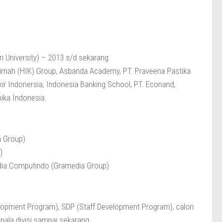
ri University) – 2013 s/d sekarang
 Karimah (HIK) Group, Asbanda Academy, PT. Praveena Pastika
ir Indonersia, Indonesia Banking School, PT. Econand,
ika Indonesia.
a Group)
)
dia Computindo (Gramedia Group)
evelopment Program), SDP (Staff Development Program), calon
ala divisi sampai sekarang.