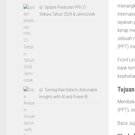
menangka
Update Peraturan PPh 21
internas
Terbaru Tahun 2024 & Jamsostek
layanan 
kerap me
sebuah n
(PPT) me
Front Li
bank tem
kejahata
Tujuan
Turning Raw Data to Actionable
Insights with AI and Power BI
Membekal
(PPT), s
Baca Ju