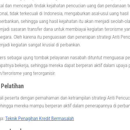
l dan mencegah tindak kejahatan pencucian uang dan pendanaan teror
ional, tidak terkecuali di Indonesia, mengaburkan asal-usul uang ha
perbankan, sehingga uang hasil kejahatan itu akan menjadi seolah-ol
njadi sasaran transfer dana untuk membiayai kegiatan terorisme y
egara. Oleh karena itu penguasaan dan penerapan strategi Anti P
njadi kegiatan sangat krusial di perbankan.
ners sebagai ujung tombak pelayanan nasabah dituntut menguasai p
patnya bekerja, sehingga mereka dapat berperan aktif dalam upaya 
n/terorisme yang terorganisir.
 Pelatihan
i peserta dengan pemahaman dan ketrampilan strategi Anti Pencu
ehingga mereka mampu berperan aktif dalam penerapannya di perba
ga:
Teknik Penagihan Kredit Bermasalah