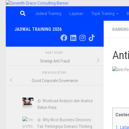
Skip to content
Jadwal Training
Layanan
Topik Training
B
JADWAL TRAINING 2026
BANKING
Ant
NEXT STORY
Strategi Anti Fraud
PREVIOUS STORY
Good Corporate Governance
Workload Analysis dan Analisa
Beban Kerja
Conte
Why Most Business Decisions
Fail: Pentingnya Scenario Thinking
1.
Lata