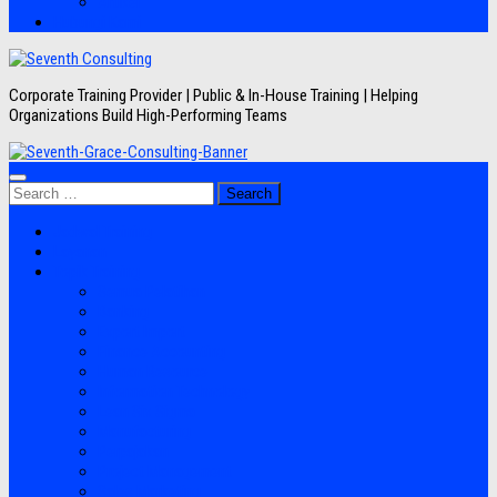
Artikel
Hubungi Kami
Corporate Training Provider | Public & In-House Training | Helping
Organizations Build High-Performing Teams
Search
for:
Jadwal Training
Layanan
Topik Training
Semua Pelatihan
Banking
Export Import
Finance Accounting
Human Resource
Information Technology
Lean Six Sigma
Manufacturing
Perpajakan
Project Management
Sales Marketing