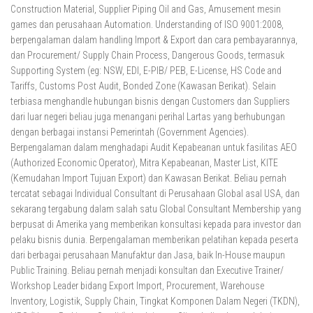
Construction Material, Supplier Piping Oil and Gas, Amusement mesin
games dan perusahaan Automation. Understanding of ISO 9001:2008,
berpengalaman dalam handling Import & Export dan cara pembayarannya,
dan Procurement/ Supply Chain Process, Dangerous Goods, termasuk
Supporting System (eg: NSW, EDI, E-PIB/ PEB, E-License, HS Code and
Tariffs, Customs Post Audit, Bonded Zone (Kawasan Berikat). Selain
terbiasa menghandle hubungan bisnis dengan Customers dan Suppliers
dari luar negeri beliau juga menangani perihal Lartas yang berhubungan
dengan berbagai instansi Pemerintah (Government Agencies).
Berpengalaman dalam menghadapi Audit Kepabeanan untuk fasilitas AEO
(Authorized Economic Operator), Mitra Kepabeanan, Master List, KITE
(Kemudahan Import Tujuan Export) dan Kawasan Berikat. Beliau pernah
tercatat sebagai Individual Consultant di Perusahaan Global asal USA, dan
sekarang tergabung dalam salah satu Global Consultant Membership yang
berpusat di Amerika yang memberikan konsultasi kepada para investor dan
pelaku bisnis dunia. Berpengalaman memberikan pelatihan kepada peserta
dari berbagai perusahaan Manufaktur dan Jasa, baik In-House maupun
Public Training. Beliau pernah menjadi konsultan dan Executive Trainer/
Workshop Leader bidang Export Import, Procurement, Warehouse
Inventory, Logistik, Supply Chain, Tingkat Komponen Dalam Negeri (TKDN),