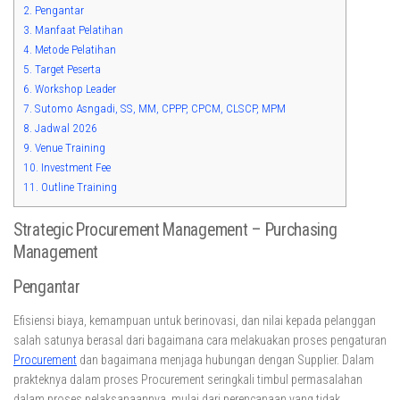
2.
Pengantar
3.
Manfaat Pelatihan
4.
Metode Pelatihan
5.
Target Peserta
6.
Workshop Leader
7.
Sutomo Asngadi, SS, MM, CPPP, CPCM, CLSCP, MPM
8.
Jadwal 2026
9.
Venue Training
10.
Investment Fee
11.
Outline Training
Strategic Procurement Management – Purchasing
Management
Pengantar
Efisiensi biaya, kemampuan untuk berinovasi, dan nilai kepada pelanggan
salah satunya berasal dari bagaimana cara melakuakan proses pengaturan
Procurement
dan bagaimana menjaga hubungan dengan Supplier. Dalam
prakteknya dalam proses Procurement seringkali timbul permasalahan
dalam proses pelaksanaannya, mulai dari perencanaan yang tidak