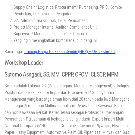
Supply Chain/ Logistics, Procurement/ Purchasing, PPIC, Komite
Pembelian, Unit Layanan Pengadaan
GA, Administrasi Kontrak, Legal Perusahaan
Project Manager, Internal Auditor, Compliance Unit
Supervisor/ Manager terkait proses Procurement
Yang ingin meningkatkan kompetensi di bidang ini
Baca Juga:
Training Harga Perkiraan Sendiri (HPS) – Own Estimate
Workshop Leader
Sutomo Asngadi, SS, MM, CPPP, CPCM, CLSCP, MPM
Beliau adalah Lulusan S2 (Pasca Sarjana Magister Management) sekaligus
Praktisi dan Pelaku Ekspor Impor dan Procurement/ Supply Chain
Management yang berpengalaman lebih dari 28 tahun pada level Managerial
di berbagai Perusahaan Multinasional baik Perusahaan Kawasan Berikat
dan non Kawasan Berikat. Karier Beliau sebagai Profesional menangani
Perusahaan-Perusahaan di berbagai bidang Industri Export Import Multi
National Company (MNC) seperti Container, Chemical, Plywood, Newsprint
Paper, Heavy Equipment, Automotive, Palm Oil, Pipanisasi Minyak dan Gas,