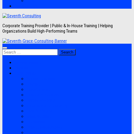
Artikel
Hubungi Kami
Corporate Training Provider | Public & In-House Training | Helping
Organizations Build High-Performing Teams
Search
for:
Jadwal Training
Layanan
Topik Training
Semua Pelatihan
Banking
Export Import
Finance Accounting
Human Resource
Information Technology
Lean Six Sigma
Manufacturing
Perpajakan
Project Management
Sales Marketing