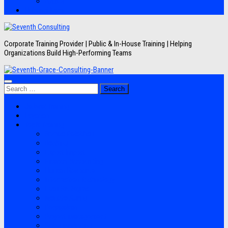
Artikel
Hubungi Kami
Corporate Training Provider | Public & In-House Training | Helping
Organizations Build High-Performing Teams
Search
for:
Jadwal Training
Layanan
Topik Training
Semua Pelatihan
Banking
Export Import
Finance Accounting
Human Resource
Information Technology
Lean Six Sigma
Manufacturing
Perpajakan
Project Management
Sales Marketing