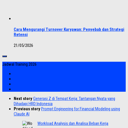
Cara Mengurangi Turnover Karyawan: Penyebab dan Strategi
Retensi
21/05/2026
Jadwal Training 2026
Next story
Generasi Z di Tempat Kerja: Tantangan Nyata yang
Dihadapi HRD Indonesia
Previous story
Prompt Engineering for Financial Modeling using
Claude AI
Workload Analysis dan Analisa Beban Kerja