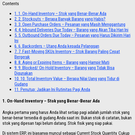
Contents
1.
1. On-Hand Inventory – Stok yang Benar-Benar Ada
2.
2. Stockouts – Berapa Banyak Barang yang Habis?
3.
3. Open Purchase Orders – Pesanan yang Masih Menggantung
4.
4. Inbound Deliveries Due Today – Barang yang Akan Tiba Hari Ini
5.
5. Outbound Orders Due Today – Pesanan yang Harus Dikirim Hari
Ini
6.
6. Backorders – Utang Anda kepada Pelanggan
7.
7. Fast-Moving SKUs Inventory – Stok Barang Paling Cepat
Bergerak
8.
8. Aging or Expiring Items – Barang yang Hampir Mati
9.
9. Blocked/ On-Hold Inventory – Barang yang Tidak Bisa
Digunakan
10.
10. Total Inventory Value – Berapa Nilai Uang yang Tidur di
Gudang
11.
Penutup: Jadikan Ini Rutinitas Pagi Anda
1. On-Hand Inventory – Stok yang Benar-Benar Ada
Angka pertama yang harus Anda lihat setiap pagi adalah jumlah stok yang
benar-benar tersedia di gudang Anda saat ini. Bukan stok di catatan, bukan
stok yang dipesan tapi belum datang. Stok fisik yang siap pakai.
Di sistem ERP, ini biasanya muncul sebagai Current Stock Quantity. Cukup