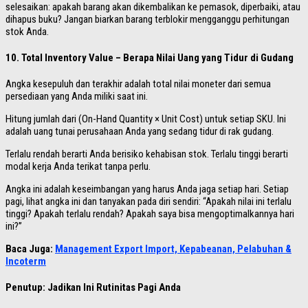
selesaikan: apakah barang akan dikembalikan ke pemasok, diperbaiki, atau
dihapus buku? Jangan biarkan barang terblokir mengganggu perhitungan
stok Anda.
10. Total Inventory Value – Berapa Nilai Uang yang Tidur di Gudang
Angka kesepuluh dan terakhir adalah total nilai moneter dari semua
persediaan yang Anda miliki saat ini.
Hitung jumlah dari (On-Hand Quantity × Unit Cost) untuk setiap SKU. Ini
adalah uang tunai perusahaan Anda yang sedang tidur di rak gudang.
Terlalu rendah berarti Anda berisiko kehabisan stok. Terlalu tinggi berarti
modal kerja Anda terikat tanpa perlu.
Angka ini adalah keseimbangan yang harus Anda jaga setiap hari. Setiap
pagi, lihat angka ini dan tanyakan pada diri sendiri: “Apakah nilai ini terlalu
tinggi? Apakah terlalu rendah? Apakah saya bisa mengoptimalkannya hari
ini?”
Baca Juga:
Management Export Import, Kepabeanan, Pelabuhan &
Incoterm
Penutup: Jadikan Ini Rutinitas Pagi Anda