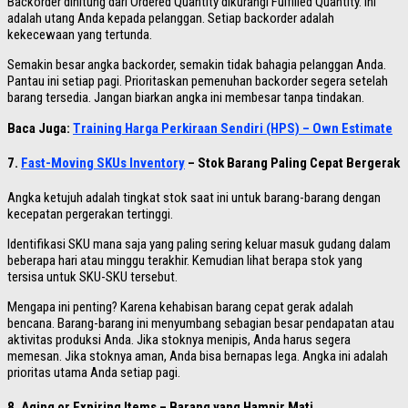
Backorder dihitung dari Ordered Quantity dikurangi Fulfilled Quantity. Ini
adalah utang Anda kepada pelanggan. Setiap backorder adalah
kekecewaan yang tertunda.
Semakin besar angka backorder, semakin tidak bahagia pelanggan Anda.
Pantau ini setiap pagi. Prioritaskan pemenuhan backorder segera setelah
barang tersedia. Jangan biarkan angka ini membesar tanpa tindakan.
Baca Juga:
Training Harga Perkiraan Sendiri (HPS) – Own Estimate
7.
Fast-Moving SKUs Inventory
– Stok Barang Paling Cepat Bergerak
Angka ketujuh adalah tingkat stok saat ini untuk barang-barang dengan
kecepatan pergerakan tertinggi.
Identifikasi SKU mana saja yang paling sering keluar masuk gudang dalam
beberapa hari atau minggu terakhir. Kemudian lihat berapa stok yang
tersisa untuk SKU-SKU tersebut.
Mengapa ini penting? Karena kehabisan barang cepat gerak adalah
bencana. Barang-barang ini menyumbang sebagian besar pendapatan atau
aktivitas produksi Anda. Jika stoknya menipis, Anda harus segera
memesan. Jika stoknya aman, Anda bisa bernapas lega. Angka ini adalah
prioritas utama Anda setiap pagi.
8. Aging or Expiring Items – Barang yang Hampir Mati