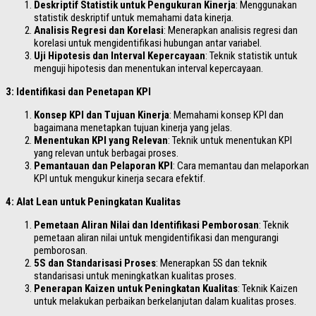
Deskriptif Statistik untuk Pengukuran Kinerja
: Menggunakan
statistik deskriptif untuk memahami data kinerja.
Analisis Regresi dan Korelasi
: Menerapkan analisis regresi dan
korelasi untuk mengidentifikasi hubungan antar variabel.
Uji Hipotesis dan Interval Kepercayaan
: Teknik statistik untuk
menguji hipotesis dan menentukan interval kepercayaan.
3: Identifikasi dan Penetapan KPI
Konsep KPI dan Tujuan Kinerja
: Memahami konsep KPI dan
bagaimana menetapkan tujuan kinerja yang jelas.
Menentukan KPI yang Relevan
: Teknik untuk menentukan KPI
yang relevan untuk berbagai proses.
Pemantauan dan Pelaporan KPI
: Cara memantau dan melaporkan
KPI untuk mengukur kinerja secara efektif.
4: Alat Lean untuk Peningkatan Kualitas
Pemetaan Aliran Nilai dan Identifikasi Pemborosan
: Teknik
pemetaan aliran nilai untuk mengidentifikasi dan mengurangi
pemborosan.
5S dan Standarisasi Proses
: Menerapkan 5S dan teknik
standarisasi untuk meningkatkan kualitas proses.
Penerapan Kaizen untuk Peningkatan Kualitas
: Teknik Kaizen
untuk melakukan perbaikan berkelanjutan dalam kualitas proses.