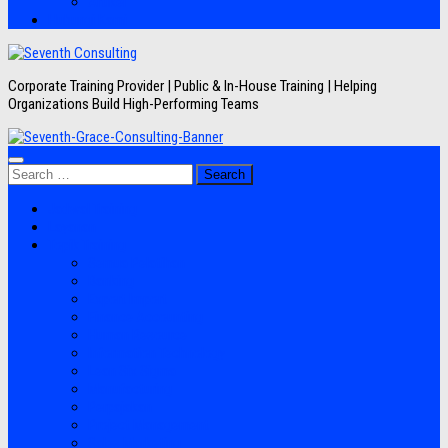
Artikel
Hubungi Kami
Corporate Training Provider | Public & In-House Training | Helping
Organizations Build High-Performing Teams
Search
for:
Jadwal Training
Layanan
Topik Training
Semua Pelatihan
Banking
Export Import
Finance Accounting
Human Resource
Information Technology
Lean Six Sigma
Manufacturing
Perpajakan
Project Management
Sales Marketing