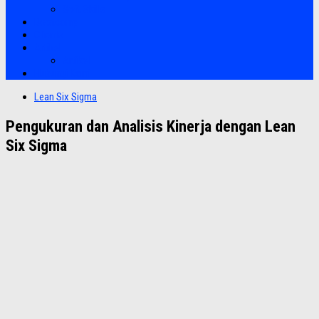
Soft Skills
Bootcamp
Clients
Artikel
Artikel
Hubungi Kami
Lean Six Sigma
Pengukuran dan Analisis Kinerja dengan Lean
Six Sigma