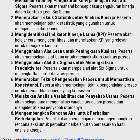
Memahami Konsep Pengukuran Kinerja dengan Lean Six
Sigma
: Peserta akan memahami konsep dasar pengukuran kinerja
dalam konteks Lean Six Sigma.
Menerapkan Teknik Statistik untuk Analisis Kinerja
: Peserta
akan mempelajari teknik statistik yang digunakan untuk
menganalisis data kinerja.
Mengidentifikasi Indikator Kinerja Utama (KPI)
: Peserta akan
belajar cara mengidentifikasi dan menetapkan KPI yang relevan
untuk mengukur kinerja.
Menggunakan Alat Lean untuk Peningkatan Kualitas
: Peserta
akan mempelajari alat Lean untuk meningkatkan kualitas proses.
Menggunakan Alat Six Sigma untuk Meningkatkan
Produktivitas
: Peserta akan mempelajari alat Six Sigma untuk
meningkatkan produktivitas proses.
Menerapkan Teknik Pengendalian Proses untuk Memastikan
Konsistensi
: Peserta akan mempelajari teknik pengendalian proses
untuk memastikan kinerja yang konsisten.
Melakukan Analisis Variabilitas dan Penyebab Utama
: Peserta
akan belajar cara menganalisis variabilitas dalam proses dan
mengidentifikasi penyebab utamanya.
Mengembangkan Rencana Aksi untuk Perbaikan
Berkelanjutan
: Peserta akan mempelajari cara mengembangkan
rencana aksi untuk perbaikan berkelanjutan berdasarkan hasil
analisis kinerja.