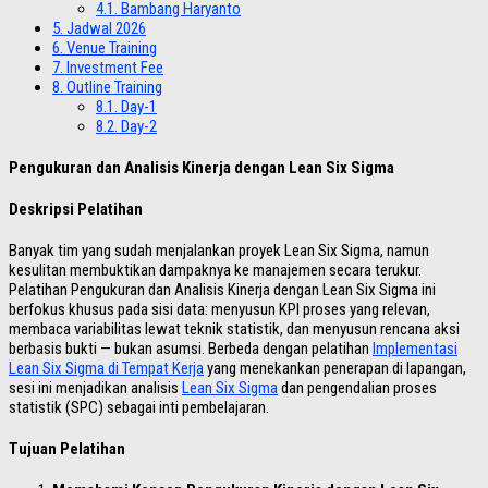
4.1.
Bambang Haryanto
5.
Jadwal 2026
6.
Venue Training
7.
Investment Fee
8.
Outline Training
8.1.
Day-1
8.2.
Day-2
Pengukuran dan Analisis Kinerja dengan Lean Six Sigma
Deskripsi Pelatihan
Banyak tim yang sudah menjalankan proyek Lean Six Sigma, namun
kesulitan membuktikan dampaknya ke manajemen secara terukur.
Pelatihan Pengukuran dan Analisis Kinerja dengan Lean Six Sigma ini
berfokus khusus pada sisi data: menyusun KPI proses yang relevan,
membaca variabilitas lewat teknik statistik, dan menyusun rencana aksi
berbasis bukti — bukan asumsi. Berbeda dengan pelatihan
Implementasi
Lean Six Sigma di Tempat Kerja
yang menekankan penerapan di lapangan,
sesi ini menjadikan analisis
Lean Six Sigma
dan pengendalian proses
statistik (SPC) sebagai inti pembelajaran.
Tujuan Pelatihan