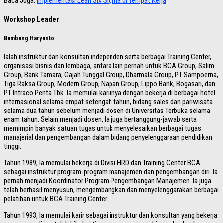
Baca Juga:
Implementasi Lean Six Sigma di Tempat Kerja
Workshop Leader
Bambang Haryanto
Ialah instruktur dan konsultan independen serta berbagai Training Center,
organisasi bisnis dan lembaga, antara lain pernah untuk BCA Group, Salim
Group, Bank Tamara, Gajah Tunggal Group, Dharmala Group, PT Sampoerna,
Tiga Raksa Group, Modern Group, Napan Group, Lippo Bank, Bogasari, dan
PT Intraco Penta Tbk. Ia memulai karirnya dengan bekerja di berbagai hotel
internasional selama empat setengah tahun, bidang sales dan pariwisata
selama dua tahun sebelum menjadi dosen di Universitas Terbuka selama
enam tahun. Selain menjadi dosen, Ia juga bertanggung-jawab serta
memimpin banyak satuan tugas untuk menyelesaikan berbagai tugas
manajerial dan pengembangan dalam bidang penyelenggaraan pendidikan
tinggi.
Tahun 1989, Ia memulai bekerja di Divisi HRD dan Training Center BCA
sebagai instruktur program-program manajemen dan pengembangan diri. Ia
pernah menjadi Koordinator Program Pengembangan Manajemen. Ia juga
telah berhasil menyusun, mengembangkan dan menyelenggarakan berbagai
pelatihan untuk BCA Training Center.
Tahun 1993, Ia memulai karir sebagai instruktur dan konsultan yang bekerja