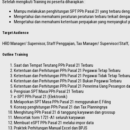
Setelah mengikuti Training ini peserta diharapkan :
Mampu melakukan penghitungan SPT PPh Pasal 21 yang terbaru dengan
Mengetahui dan memahami peraturan peraturan terbaru terkait dengan
Mengetahui dan memahami ketentuan perpajakan yang menyangkut pe
Target Audience
HRD Manager/ Supervisor, Staff Penggajian, Tax Manager/ Supervisor/Staff
Outline Training
Saat dan Tempat Terutang PPh Pasal 21 Terbaru
Ketentuan dan Perhitungan PPh Pasal 21 Pegawai Tetap Terbaru
Ketentuan dan Perhitungan PPh Pasal 21 Pegawai Tidak Tetap Terbar
Ketentuan dan Perhitungan PPh Pasal 21 Bukan Pegawai Terbaru
Ketentuan dan Perhitungan PPh Pasal 21 Penerima Uang Pesangon d
Pengisian SPT Masa PPh Pasal 21 Terbaru
e-SPT PPh Pasal 21 (Elektronik)
Melaporkan SPT Masa PPh Pasal 21 menggunakan E Filing
Konsep penghitungan PPh Pasal 21 dan Tax Planningnya
Menghitung PPh Pasal 21 di tanggung karyawan dan grossup
Mencetak form 1721-A1 seluruh karyawan
Membuat eSPT PPh Pasal 21 melalui impor data
Praktek Perhitungan Manual Excel dan BPJS