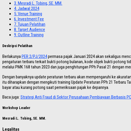
3.
Mesradi L. Tobing, SE. MM.
4.
Jadwal 2024
5.
Venue Training
6.
Investment Fee
7.
Tujuan Pelatihan
8.
Target Audience
9.
Outline Training
Deskripsi Pelatihan
Berlakunya
PER 2/PJ/2024
permasa pajak Januari 2024 akan sekaligus menc
pengaturan terbaru terkait bukti potong bulanan, kode objek bukti potong 
melalui PMK 168 tahun 2023 dan juga penghitungan PPh Pasal 21 dengan m
Dengan banyaknya update peraturan terbaru akan mempengaruhi ke akuratan 
itu diharapkan dengan mengikuti training Update Peraturan PPh 21 Terbaru T
bayar atau kurang potong saat pemeriksaan pajak ke depannya.
Baca juga:
Strategi Anti Fraud di Sektor Perusahaan Pembiayaan Berbasis P
Workshop Leader
Mesradi L. Tobing, SE. MM.
Legalitas