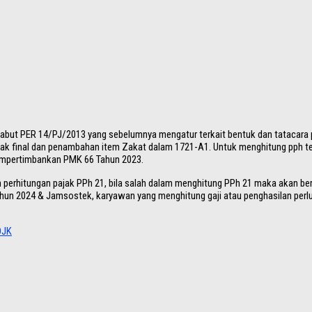
abut PER 14/PJ/2013 yang sebelumnya mengatur terkait bentuk dan tatacara
tidak final dan penambahan item Zakat dalam 1721-A1. Untuk menghitung pph 
empertimbankan PMK 66 Tahun 2023.
perhitungan pajak PPh 21, bila salah dalam menghitung PPh 21 maka akan ber
ahun 2024 & Jamsostek, karyawan yang menghitung gaji atau penghasilan perlu
OJK