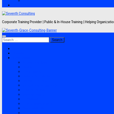
Artikel
Hubungi Kami
Corporate Training Provider | Public & In-House Training | Helping Organizat
Search
for:
Jadwal Training
Layanan
Topik Training
Semua Pelatihan
Banking
Export Import
Finance Accounting
Human Resource
Information Technology
Lean Six Sigma
Manufacturing
Perpajakan
Project Management
Sales Marketing
Soft Skills