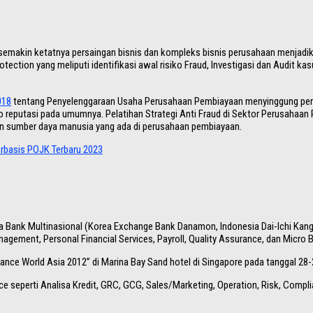
semakin ketatnya persaingan bisnis dan kompleks bisnis perusahaan menjadik
tion yang meliputi identifikasi awal risiko Fraud, Investigasi dan Audit kas
018
tentang Penyelenggaraan Usaha Perusahaan Pembiayaan menyinggung perlu
ko reputasi pada umumnya. Pelatihan Strategi Anti Fraud di Sektor Perusaha
n sumber daya manusia yang ada di perusahaan pembiayaan.
basis POJK Terbaru 2023
ga Bank Multinasional (Korea Exchange Bank Danamon, Indonesia Dai-Ichi Kang
gement, Personal Financial Services, Payroll, Quality Assurance, dan Micro 
ance World Asia 2012” di Marina Bay Sand hotel di Singapore pada tanggal 28-
inance seperti Analisa Kredit, GRC, GCG, Sales/Marketing, Operation, Risk, C