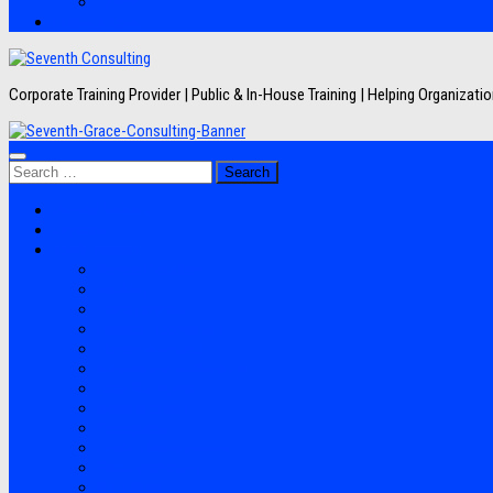
Artikel
Hubungi Kami
Corporate Training Provider | Public & In-House Training | Helping Organizat
Search
for:
Jadwal Training
Layanan
Topik Training
Semua Pelatihan
Banking
Export Import
Finance Accounting
Human Resource
Information Technology
Lean Six Sigma
Manufacturing
Perpajakan
Project Management
Sales Marketing
Soft Skills