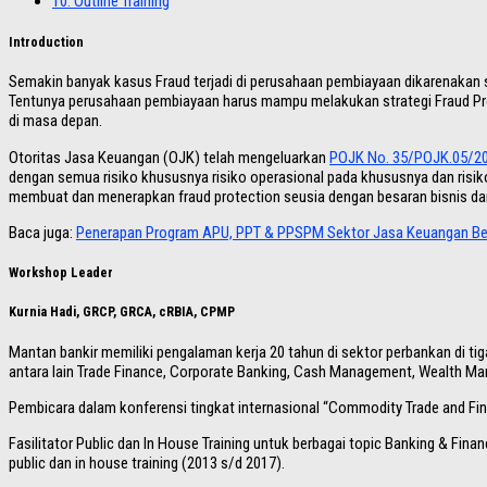
10.
Outline Training
Introduction
Semakin banyak kasus Fraud terjadi di perusahaan pembiayaan dikarenakan 
Tentunya perusahaan pembiayaan harus mampu melakukan strategi Fraud Protec
di masa depan.
Otoritas Jasa Keuangan (OJK) telah mengeluarkan
POJK No. 35/POJK.05/2
dengan semua risiko khususnya risiko operasional pada khususnya dan risi
membuat dan menerapkan fraud protection seusia dengan besaran bisnis da
Baca juga:
Penerapan Program APU, PPT & PPSPM Sektor Jasa Keuangan Ber
Workshop Leader
Kurnia Hadi, GRCP, GRCA
,
cRBIA, CPMP
Mantan bankir memiliki pengalaman kerja 20 tahun di sektor perbankan di ti
antara lain Trade Finance, Corporate Banking, Cash Management, Wealth Mana
Pembicara dalam konferensi tingkat internasional “Commodity Trade and Fin
Fasilitator Public dan In House Training untuk berbagai topic Banking & F
public dan in house training (2013 s/d 2017).