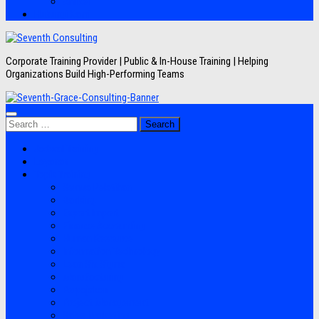
Artikel
Hubungi Kami
Corporate Training Provider | Public & In-House Training | Helping
Organizations Build High-Performing Teams
Search
for:
Jadwal Training
Layanan
Topik Training
Semua Pelatihan
Banking
Export Import
Finance Accounting
Human Resource
Information Technology
Lean Six Sigma
Manufacturing
Perpajakan
Project Management
Sales Marketing