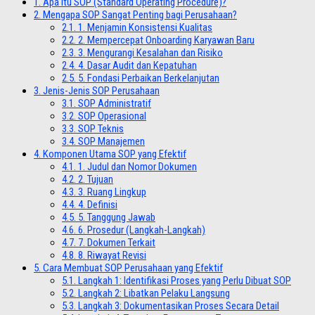
1.
Apa Itu SOP (Standard Operating Procedure)?
2.
Mengapa SOP Sangat Penting bagi Perusahaan?
2.1.
1. Menjamin Konsistensi Kualitas
2.2.
2. Mempercepat Onboarding Karyawan Baru
2.3.
3. Mengurangi Kesalahan dan Risiko
2.4.
4. Dasar Audit dan Kepatuhan
2.5.
5. Fondasi Perbaikan Berkelanjutan
3.
Jenis-Jenis SOP Perusahaan
3.1.
SOP Administratif
3.2.
SOP Operasional
3.3.
SOP Teknis
3.4.
SOP Manajemen
4.
Komponen Utama SOP yang Efektif
4.1.
1. Judul dan Nomor Dokumen
4.2.
2. Tujuan
4.3.
3. Ruang Lingkup
4.4.
4. Definisi
4.5.
5. Tanggung Jawab
4.6.
6. Prosedur (Langkah-Langkah)
4.7.
7. Dokumen Terkait
4.8.
8. Riwayat Revisi
5.
Cara Membuat SOP Perusahaan yang Efektif
5.1.
Langkah 1: Identifikasi Proses yang Perlu Dibuat SOP
5.2.
Langkah 2: Libatkan Pelaku Langsung
5.3.
Langkah 3: Dokumentasikan Proses Secara Detail