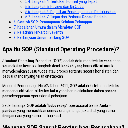
5.4.
Langkah 4: Tentukan Format yang Tepat
5.5.
Langkah 5: Review dan Uji Coba
5.6.
Langkah 6: Dapatkan Persetujuan dan Distribusikan
5.7.
Langkah 7: Tinjau dan Perbarui Secara Berkala
6.
Contoh SOP: Penanganan Keluhan Pelanggan
7.
Kesalahan Umum dalam Membuat SOP
8.
Pelatihan Terkait di Seventh
9.
Pertanyaan Umum tentang SOP
Apa Itu SOP (Standard Operating Procedure)?
Standard Operating Procedure (SOP) adalah dokumen tertulis yang berisi
serangkaian instruksi langkah demi langkah yang harus diikuti untuk
menyelesaikan suatu tugas atau proses tertentu secara konsisten dan
sesuai standar yang telah ditetapkan.
Menurut Permendagri No.52/Tahun 2011, SOP adalah ketetapan tertulis
mengenai aktivitas-aktivitas baku yang harus dilakukan dalam proses
penyelenggaraan operasional pekerjaan.
Sederhananya: SOP adalah “buku resep” operasional bisnis Anda —
panduan yang memastikan semua orang mengerjakan hal yang sama
dengan cara yang sama, setiap saat.
Mengapa SOP Sangat Penting bagi Perusahaan?