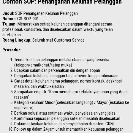
Contoh SOP: Penanganan Keluhan Pelanggan
Judul:
SOP Penanganan Keluhan Pelanggan
Nomor:
CS-SOP-001
Tujuan:
Memastikan setiap keluhan pelanggan ditangani secara
profesional, konsisten, dan diselesaikan dalam waktu yang telah
ditetapkan.
Ruang Lingkup:
Seluruh staf Customer Service
Prosedur:
Terima keluhan pelanggan melalui channel yang tersedia
(telepon/email/chat/tatap muka)
Ucapkan salam dan perkenalkan diri dengan sopan
Dengarkan keluhan pelanggan tanpa memotong pembicaraan
Catat detail keluhan: nama pelanggan, nomor kontak, deskripsi
masalah, dan waktu kejadian
Sampaikan empati: “Kami memahami ketidaknyamanan yang Anda
rasakan”
Kategori keluhan: Minor (selesaikan langsung) / Mayor (eskalasi ke
supervisor)
Berikan solusi atau estimasi waktu penyelesaian yang jelas
Konfirmasi kepuasan pelanggan setelah masalah diselesaikan
Dokumentasikan keluhan dan penyelesaian di sistem CRM
Follow up dalam 24 jam untuk memastikan kepuasan pelanggan