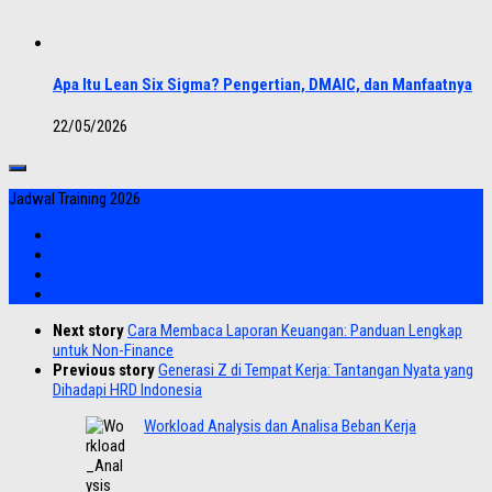
Apa Itu Lean Six Sigma? Pengertian, DMAIC, dan Manfaatnya
22/05/2026
Jadwal Training 2026
Next story
Cara Membaca Laporan Keuangan: Panduan Lengkap
untuk Non-Finance
Previous story
Generasi Z di Tempat Kerja: Tantangan Nyata yang
Dihadapi HRD Indonesia
Workload Analysis dan Analisa Beban Kerja