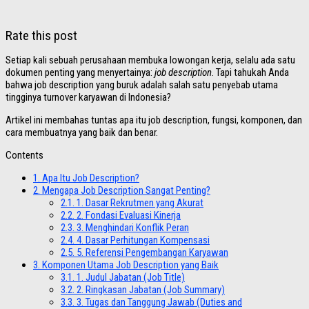
Rate this post
Setiap kali sebuah perusahaan membuka lowongan kerja, selalu ada satu
dokumen penting yang menyertainya:
job description
. Tapi tahukah Anda
bahwa job description yang buruk adalah salah satu penyebab utama
tingginya turnover karyawan di Indonesia?
Artikel ini membahas tuntas apa itu job description, fungsi, komponen, dan
cara membuatnya yang baik dan benar.
Contents
1.
Apa Itu Job Description?
2.
Mengapa Job Description Sangat Penting?
2.1.
1. Dasar Rekrutmen yang Akurat
2.2.
2. Fondasi Evaluasi Kinerja
2.3.
3. Menghindari Konflik Peran
2.4.
4. Dasar Perhitungan Kompensasi
2.5.
5. Referensi Pengembangan Karyawan
3.
Komponen Utama Job Description yang Baik
3.1.
1. Judul Jabatan (Job Title)
3.2.
2. Ringkasan Jabatan (Job Summary)
3.3.
3. Tugas dan Tanggung Jawab (Duties and