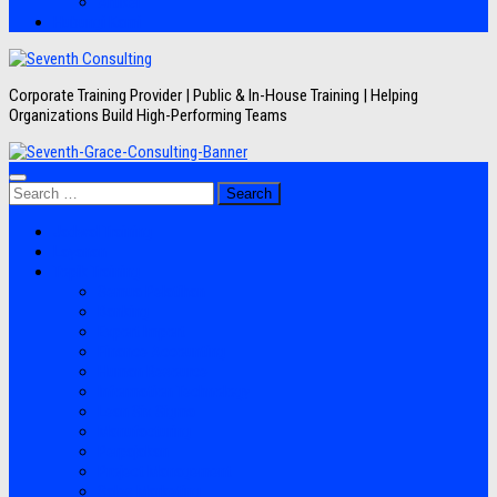
Artikel
Hubungi Kami
Corporate Training Provider | Public & In-House Training | Helping
Organizations Build High-Performing Teams
Search
for:
Jadwal Training
Layanan
Topik Training
Semua Pelatihan
Banking
Export Import
Finance Accounting
Human Resource
Information Technology
Lean Six Sigma
Manufacturing
Perpajakan
Project Management
Sales Marketing