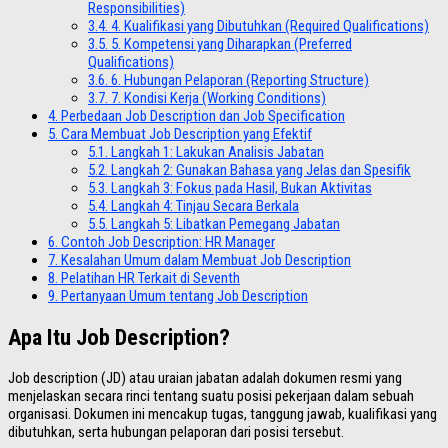
Responsibilities)
3.4.
4. Kualifikasi yang Dibutuhkan (Required Qualifications)
3.5.
5. Kompetensi yang Diharapkan (Preferred
Qualifications)
3.6.
6. Hubungan Pelaporan (Reporting Structure)
3.7.
7. Kondisi Kerja (Working Conditions)
4.
Perbedaan Job Description dan Job Specification
5.
Cara Membuat Job Description yang Efektif
5.1.
Langkah 1: Lakukan Analisis Jabatan
5.2.
Langkah 2: Gunakan Bahasa yang Jelas dan Spesifik
5.3.
Langkah 3: Fokus pada Hasil, Bukan Aktivitas
5.4.
Langkah 4: Tinjau Secara Berkala
5.5.
Langkah 5: Libatkan Pemegang Jabatan
6.
Contoh Job Description: HR Manager
7.
Kesalahan Umum dalam Membuat Job Description
8.
Pelatihan HR Terkait di Seventh
9.
Pertanyaan Umum tentang Job Description
Apa Itu Job Description?
Job description (JD) atau uraian jabatan adalah dokumen resmi yang
menjelaskan secara rinci tentang suatu posisi pekerjaan dalam sebuah
organisasi. Dokumen ini mencakup tugas, tanggung jawab, kualifikasi yang
dibutuhkan, serta hubungan pelaporan dari posisi tersebut.