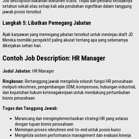
Job description bukanlah dokumen statis. Tinjau dan perbarui setidaknya
setahun sekali atau setiap kali ada perubahan signifikan dalam tanggung
jawab posisi tersebut.
Langkah 5: Libatkan Pemegang Jabatan
Ajak karyawan yang memegang jabatan tersebut untuk meninjau draft JD.
Mereka memiliki perspektif paling akurat tentang apa yang sebenarnya
dikerjakan sehari-hari.
Contoh Job Description: HR Manager
Judul Jabatan:
HR Manager
Ringkasan:
Bertanggung jawab mengelola seluruh fungsi HR perusahaan
meliputi rekrutmen, pengembangan SDM, kompensasi, hubungan industrial,
dan kepatuhan hukum ketenagakerjaan untuk mendukung pertumbuhan
bisnis perusahaan.
Tugas dan Tanggung Jawab:
Merancang dan mengimplementasikan strategi HR yang selaras
dengan tujuan bisnis perusahaan
Memimpin proses rekrutmen end-to-end untuk posisi kunci
Mengelola sistem performance management dan evaluasi kinerja