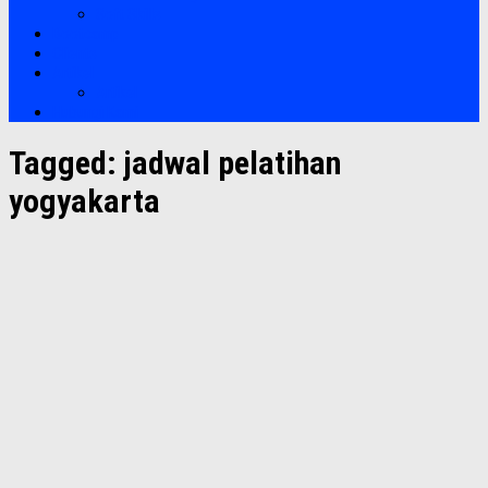
Soft Skills
Bootcamp
Clients
Artikel
Artikel
Hubungi Kami
Tagged:
jadwal pelatihan
yogyakarta