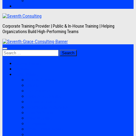
Artikel
Hubungi Kami
Corporate Training Provider | Public & In-House Training | Helping
Organizations Build High-Performing Teams
Search
for:
Jadwal Training
Layanan
Topik Training
Semua Pelatihan
Banking
Export Import
Finance Accounting
Human Resource
Information Technology
Lean Six Sigma
Manufacturing
Perpajakan
Project Management
Sales Marketing