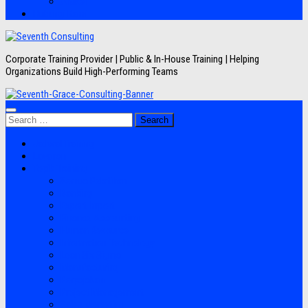
Artikel
Hubungi Kami
Corporate Training Provider | Public & In-House Training | Helping
Organizations Build High-Performing Teams
Search
for:
Jadwal Training
Layanan
Topik Training
Semua Pelatihan
Banking
Export Import
Finance Accounting
Human Resource
Information Technology
Lean Six Sigma
Manufacturing
Perpajakan
Project Management
Sales Marketing