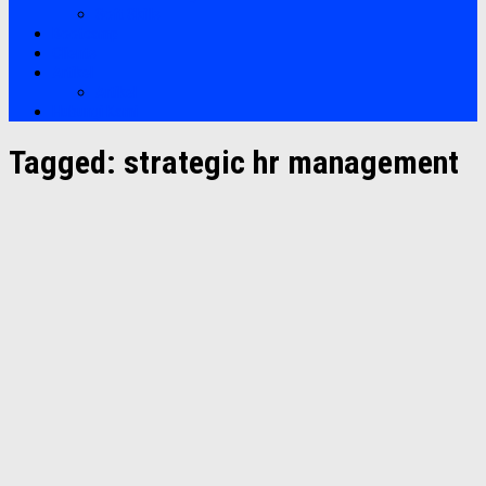
Soft Skills
Bootcamp
Clients
Artikel
Artikel
Hubungi Kami
Tagged:
strategic hr management