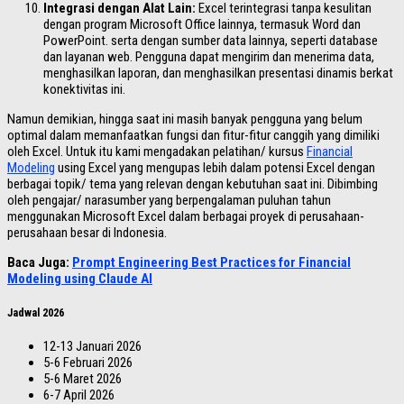
Integrasi dengan Alat Lain:
Excel terintegrasi tanpa kesulitan
dengan program Microsoft Office lainnya, termasuk Word dan
PowerPoint. serta dengan sumber data lainnya, seperti database
dan layanan web. Pengguna dapat mengirim dan menerima data,
menghasilkan laporan, dan menghasilkan presentasi dinamis berkat
konektivitas ini.
Namun demikian, hingga saat ini masih banyak pengguna yang belum
optimal dalam memanfaatkan fungsi dan fitur-fitur canggih yang dimiliki
oleh Excel. Untuk itu kami mengadakan pelatihan/ kursus
Financial
Modeling
using Excel yang mengupas lebih dalam potensi Excel dengan
berbagai topik/ tema yang relevan dengan kebutuhan saat ini. Dibimbing
oleh pengajar/ narasumber yang berpengalaman puluhan tahun
menggunakan Microsoft Excel dalam berbagai proyek di perusahaan-
perusahaan besar di Indonesia.
Baca Juga:
Prompt Engineering Best Practices for Financial
Modeling using Claude AI
Jadwal 2026
12-13 Januari 2026
5-6 Februari 2026
5-6 Maret 2026
6-7 April 2026