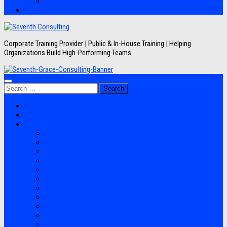
Artikel
Hubungi Kami
Corporate Training Provider | Public & In-House Training | Helping
Organizations Build High-Performing Teams
Search
for:
Jadwal Training
Layanan
Topik Training
Semua Pelatihan
Banking
Export Import
Finance Accounting
Human Resource
Information Technology
Lean Six Sigma
Manufacturing
Perpajakan
Project Management
Sales Marketing