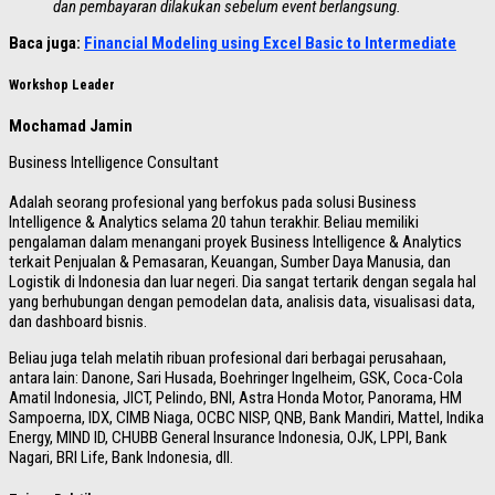
dan pembayaran dilakukan sebelum event berlangsung.
Baca juga:
Financial Modeling using Excel Basic to Intermediate
Workshop Leader
Mochamad Jamin
Business Intelligence Consultant
Adalah seorang profesional yang berfokus pada solusi Business
Intelligence & Analytics selama 20 tahun terakhir. Beliau memiliki
pengalaman dalam menangani proyek Business Intelligence & Analytics
terkait Penjualan & Pemasaran, Keuangan, Sumber Daya Manusia, dan
Logistik di Indonesia dan luar negeri. Dia sangat tertarik dengan segala hal
yang berhubungan dengan pemodelan data, analisis data, visualisasi data,
dan dashboard bisnis.
Beliau juga telah melatih ribuan profesional dari berbagai perusahaan,
antara lain: Danone, Sari Husada, Boehringer Ingelheim, GSK, Coca-Cola
Amatil Indonesia, JICT, Pelindo, BNI, Astra Honda Motor, Panorama, HM
Sampoerna, IDX, CIMB Niaga, OCBC NISP, QNB, Bank Mandiri, Mattel, Indika
Energy, MIND ID, CHUBB General Insurance Indonesia, OJK, LPPI, Bank
Nagari, BRI Life, Bank Indonesia, dll.