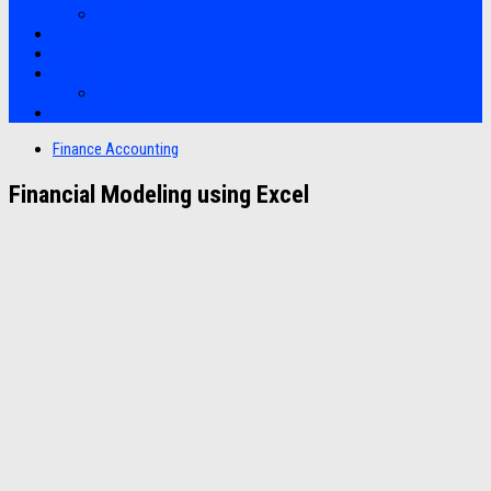
Soft Skills
Bootcamp
Clients
Artikel
Artikel
Hubungi Kami
Finance Accounting
Financial Modeling using Excel