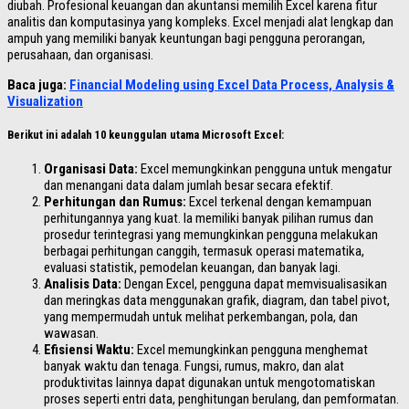
diubah. Profesional keuangan dan akuntansi memilih Excel karena fitur
analitis dan komputasinya yang kompleks. Excel menjadi alat lengkap dan
ampuh yang memiliki banyak keuntungan bagi pengguna perorangan,
perusahaan, dan organisasi.
Baca juga:
Financial Modeling using Excel Data Process, Analysis &
Visualization
Berikut ini adalah 10 keunggulan utama Microsoft Excel:
Organisasi Data:
Excel memungkinkan pengguna untuk mengatur
dan menangani data dalam jumlah besar secara efektif.
Perhitungan dan Rumus:
Excel terkenal dengan kemampuan
perhitungannya yang kuat. Ia memiliki banyak pilihan rumus dan
prosedur terintegrasi yang memungkinkan pengguna melakukan
berbagai perhitungan canggih, termasuk operasi matematika,
evaluasi statistik, pemodelan keuangan, dan banyak lagi.
Analisis Data:
Dengan Excel, pengguna dapat memvisualisasikan
dan meringkas data menggunakan grafik, diagram, dan tabel pivot,
yang mempermudah untuk melihat perkembangan, pola, dan
wawasan.
Efisiensi Waktu:
Excel memungkinkan pengguna menghemat
banyak waktu dan tenaga. Fungsi, rumus, makro, dan alat
produktivitas lainnya dapat digunakan untuk mengotomatiskan
proses seperti entri data, penghitungan berulang, dan pemformatan.