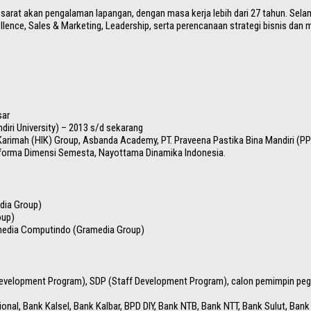
arat akan pengalaman lapangan, dengan masa kerja lebih dari 27 tahun. Selama 
xcellence, Sales & Marketing, Leadership, serta perencanaan strategi bisnis 
sar
diri University) – 2013 s/d sekarang
san Karimah (HIK) Group, Asbanda Academy, PT. Praveena Pastika Bina Mandiri (
sforma Dimensi Semesta, Nayottama Dinamika Indonesia.
dia Group)
oup)
media Computindo (Gramedia Group)
er Development Program), SDP (Staff Development Program), calon pemimpin pe
ional, Bank Kalsel, Bank Kalbar, BPD DIY, Bank NTB, Bank NTT, Bank Sulut, Ba