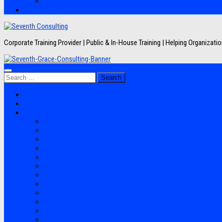
Artikel
Hubungi Kami
Corporate Training Provider | Public & In-House Training | Helping Organizat
Search
for:
Jadwal Training
Layanan
Topik Training
Semua Pelatihan
Banking
Export Import
Finance Accounting
Human Resource
Information Technology
Lean Six Sigma
Manufacturing
Perpajakan
Project Management
Sales Marketing
Soft Skills