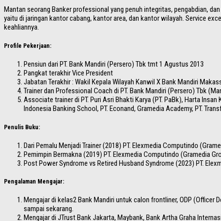
Mantan seorang Banker professional yang penuh integritas, pengabdian, dan s
yaitu di jaringan kantor cabang, kantor area, dan kantor wilayah. Service e
keahliannya.
Profile Pekerjaan:
Pensiun dari PT. Bank Mandiri (Persero) Tbk tmt 1 Agustus 2013
Pangkat terakhir Vice President
Jabatan Terakhir : Wakil Kepala Wilayah Kanwil X Bank Mandiri Makas
Trainer dan Professional Coach di PT. Bank Mandiri (Persero) Tbk (Man
Associate trainer di PT. Puri Asri Bhakti Karya (PT. PaBk), Harta In
Indonesia Banking School, PT. Econand, Gramedia Academy, PT. Tran
Penulis Buku:
Dari Pemalu Menjadi Trainer (2018) PT. Elexmedia Computindo (Grame
Pemimpin Bermakna (2019) PT. Elexmedia Computindo (Gramedia Gr
Post Power Syndrome vs Retired Husband Syndrome (2023) PT. Elex
Pengalaman Mengajar:
Mengajar di kelas2 Bank Mandiri untuk calon frontliner, ODP (Offic
sampai sekarang.
Mengajar di JTrust Bank Jakarta, Maybank, Bank Artha Graha Internas