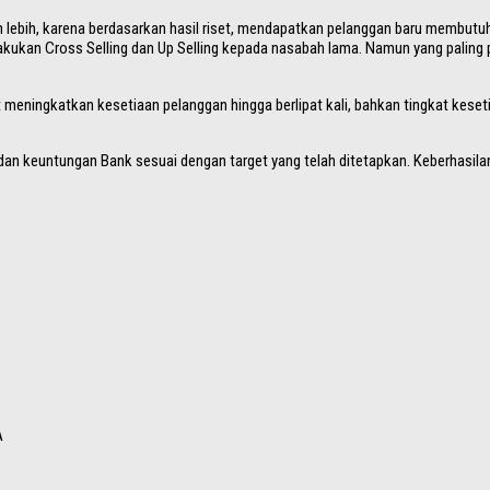
ebih, karena berdasarkan hasil riset, mendapatkan pelanggan baru membutuh
akukan Cross Selling dan Up Selling kepada nasabah lama. Namun yang paling p
meningkatkan kesetiaan pelanggan hingga berlipat kali, bahkan tingkat kesetia
 dan keuntungan Bank sesuai dengan target yang telah ditetapkan. Keberhasil
A