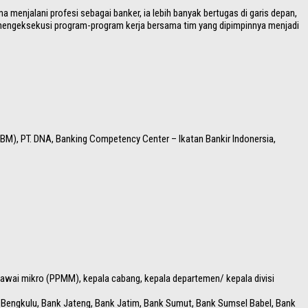
menjalani profesi sebagai banker, ia lebih banyak bertugas di garis depan,
dan mengeksekusi program-program kerja bersama tim yang dipimpinnya menjadi
PPBM), PT. DNA, Banking Competency Center – Ikatan Bankir Indonersia,
gawai mikro (PPMM), kepala cabang, kepala departemen/ kepala divisi
nk Bengkulu, Bank Jateng, Bank Jatim, Bank Sumut, Bank Sumsel Babel, Bank