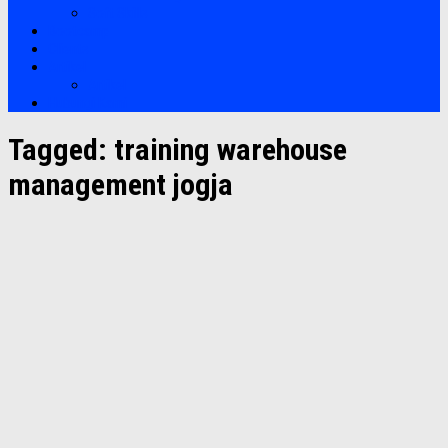
Soft Skills
Bootcamp
Clients
Artikel
Artikel
Hubungi Kami
Tagged:
training warehouse
management jogja