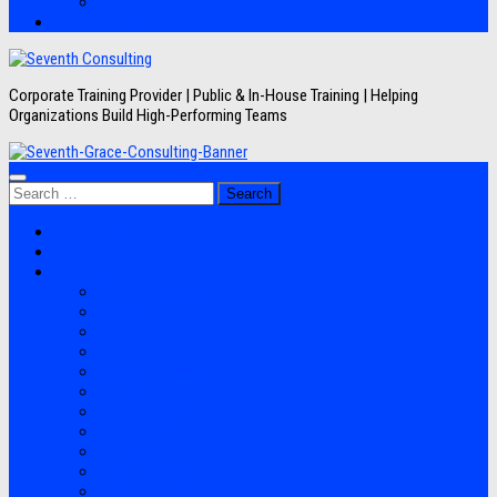
Artikel
Hubungi Kami
Corporate Training Provider | Public & In-House Training | Helping
Organizations Build High-Performing Teams
Search
for:
Jadwal Training
Layanan
Topik Training
Semua Pelatihan
Banking
Export Import
Finance Accounting
Human Resource
Information Technology
Lean Six Sigma
Manufacturing
Perpajakan
Project Management
Sales Marketing