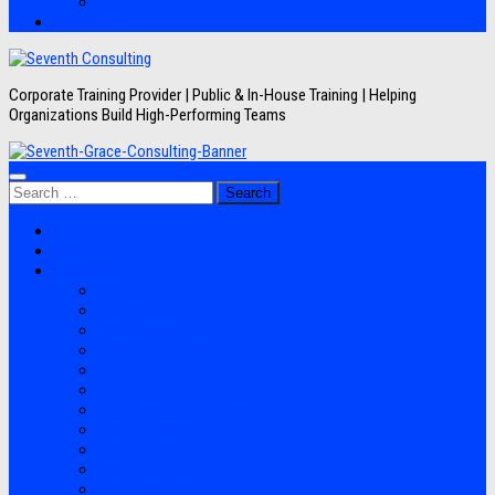
Artikel
Hubungi Kami
Corporate Training Provider | Public & In-House Training | Helping
Organizations Build High-Performing Teams
Search
for:
Jadwal Training
Layanan
Topik Training
Semua Pelatihan
Banking
Export Import
Finance Accounting
Human Resource
Information Technology
Lean Six Sigma
Manufacturing
Perpajakan
Project Management
Sales Marketing