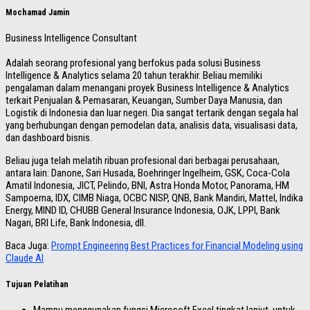
Mochamad Jamin
Business Intelligence Consultant
Adalah seorang profesional yang berfokus pada solusi Business
Intelligence & Analytics selama 20 tahun terakhir. Beliau memiliki
pengalaman dalam menangani proyek Business Intelligence & Analytics
terkait Penjualan & Pemasaran, Keuangan, Sumber Daya Manusia, dan
Logistik di Indonesia dan luar negeri. Dia sangat tertarik dengan segala hal
yang berhubungan dengan pemodelan data, analisis data, visualisasi data,
dan dashboard bisnis.
Beliau juga telah melatih ribuan profesional dari berbagai perusahaan,
antara lain: Danone, Sari Husada, Boehringer Ingelheim, GSK, Coca-Cola
Amatil Indonesia, JICT, Pelindo, BNI, Astra Honda Motor, Panorama, HM
Sampoerna, IDX, CIMB Niaga, OCBC NISP, QNB, Bank Mandiri, Mattel, Indika
Energy, MIND ID, CHUBB General Insurance Indonesia, OJK, LPPI, Bank
Nagari, BRI Life, Bank Indonesia, dll.
Baca Juga:
Prompt Engineering Best Practices for Financial Modeling using
Claude AI
Tujuan Pelatihan
Mampu menggunakan fungsi Microsoft Excel tingkat lanjut, untuk