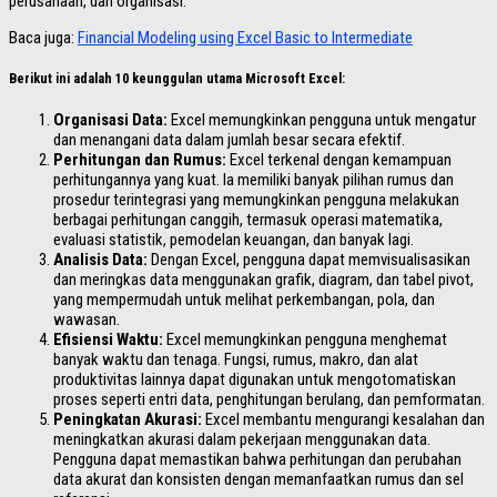
perusahaan, dan organisasi.
Baca juga:
Financial Modeling using Excel Basic to Intermediate
Berikut ini adalah 10 keunggulan utama Microsoft Excel:
Organisasi Data:
Excel memungkinkan pengguna untuk mengatur
dan menangani data dalam jumlah besar secara efektif.
Perhitungan dan Rumus:
Excel terkenal dengan kemampuan
perhitungannya yang kuat. Ia memiliki banyak pilihan rumus dan
prosedur terintegrasi yang memungkinkan pengguna melakukan
berbagai perhitungan canggih, termasuk operasi matematika,
evaluasi statistik, pemodelan keuangan, dan banyak lagi.
Analisis Data:
Dengan Excel, pengguna dapat memvisualisasikan
dan meringkas data menggunakan grafik, diagram, dan tabel pivot,
yang mempermudah untuk melihat perkembangan, pola, dan
wawasan.
Efisiensi Waktu:
Excel memungkinkan pengguna menghemat
banyak waktu dan tenaga. Fungsi, rumus, makro, dan alat
produktivitas lainnya dapat digunakan untuk mengotomatiskan
proses seperti entri data, penghitungan berulang, dan pemformatan.
Peningkatan Akurasi:
Excel membantu mengurangi kesalahan dan
meningkatkan akurasi dalam pekerjaan menggunakan data.
Pengguna dapat memastikan bahwa perhitungan dan perubahan
data akurat dan konsisten dengan memanfaatkan rumus dan sel