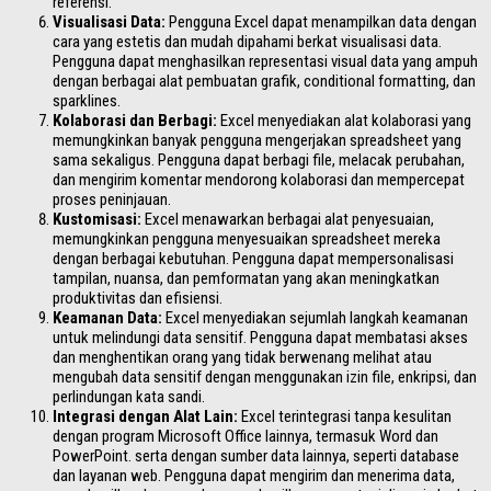
referensi.
Visualisasi Data:
Pengguna Excel dapat menampilkan data dengan
cara yang estetis dan mudah dipahami berkat visualisasi data.
Pengguna dapat menghasilkan representasi visual data yang ampuh
dengan berbagai alat pembuatan grafik, conditional formatting, dan
sparklines.
Kolaborasi dan Berbagi:
Excel menyediakan alat kolaborasi yang
memungkinkan banyak pengguna mengerjakan spreadsheet yang
sama sekaligus. Pengguna dapat berbagi file, melacak perubahan,
dan mengirim komentar mendorong kolaborasi dan mempercepat
proses peninjauan.
Kustomisasi:
Excel menawarkan berbagai alat penyesuaian,
memungkinkan pengguna menyesuaikan spreadsheet mereka
dengan berbagai kebutuhan. Pengguna dapat mempersonalisasi
tampilan, nuansa, dan pemformatan yang akan meningkatkan
produktivitas dan efisiensi.
Keamanan Data:
Excel menyediakan sejumlah langkah keamanan
untuk melindungi data sensitif. Pengguna dapat membatasi akses
dan menghentikan orang yang tidak berwenang melihat atau
mengubah data sensitif dengan menggunakan izin file, enkripsi, dan
perlindungan kata sandi.
Integrasi dengan Alat Lain:
Excel terintegrasi tanpa kesulitan
dengan program Microsoft Office lainnya, termasuk Word dan
PowerPoint. serta dengan sumber data lainnya, seperti database
dan layanan web. Pengguna dapat mengirim dan menerima data,