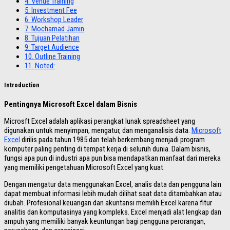
4.
Venue Training
5.
Investment Fee
6.
Workshop Leader
7.
Mochamad Jamin
8.
Tujuan Pelatihan
9.
Target Audience
10.
Outline Training
11.
Noted:
Introduction
Pentingnya Microsoft Excel dalam Bisnis
Microsft Excel adalah aplikasi perangkat lunak spreadsheet yang
digunakan untuk menyimpan, mengatur, dan menganalisis data.
Microsoft
Excel
dirilis pada tahun 1985 dan telah berkembang menjadi program
komputer paling penting di tempat kerja di seluruh dunia. Dalam bisnis,
fungsi apa pun di industri apa pun bisa mendapatkan manfaat dari mereka
yang memiliki pengetahuan Microsoft Excel yang kuat.
Dengan mengatur data menggunakan Excel, analis data dan pengguna lain
dapat membuat informasi lebih mudah dilihat saat data ditambahkan atau
diubah. Profesional keuangan dan akuntansi memilih Excel karena fitur
analitis dan komputasinya yang kompleks. Excel menjadi alat lengkap dan
ampuh yang memiliki banyak keuntungan bagi pengguna perorangan,