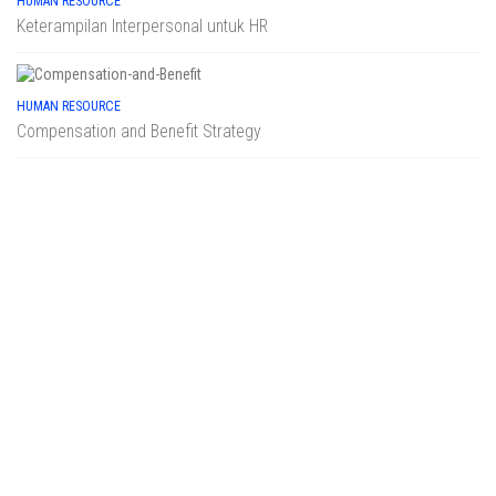
HUMAN RESOURCE
Keterampilan Interpersonal untuk HR
HUMAN RESOURCE
Compensation and Benefit Strategy
ARTIKEL
Warehouse & Inventory: 10 Angka yang Harus Anda Lihat Setiap
Pagi Sebelum Buka Gudang
FINANCE ACCOUNTING
Strategic Procurement Management