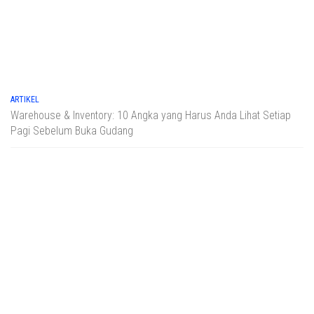
HUMAN RESOURCE
People Development Mastery: Unlocking Human Potential, Driving
Sustainable Performance