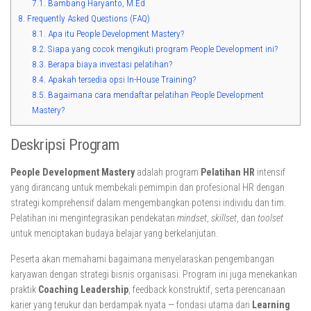
7.1.
Bambang Haryanto, M.Ed
8.
Frequently Asked Questions (FAQ)
8.1.
Apa itu People Development Mastery?
8.2.
Siapa yang cocok mengikuti program People Development ini?
8.3.
Berapa biaya investasi pelatihan?
8.4.
Apakah tersedia opsi In-House Training?
8.5.
Bagaimana cara mendaftar pelatihan People Development
Mastery?
Deskripsi Program
People Development Mastery
adalah program
Pelatihan HR
intensif
yang dirancang untuk membekali pemimpin dan profesional HR dengan
strategi komprehensif dalam mengembangkan potensi individu dan tim.
Pelatihan ini mengintegrasikan pendekatan
mindset
,
skillset
, dan
toolset
untuk menciptakan budaya belajar yang berkelanjutan.
Peserta akan memahami bagaimana menyelaraskan pengembangan
karyawan dengan strategi bisnis organisasi. Program ini juga menekankan
praktik
Coaching Leadership
, feedback konstruktif, serta perencanaan
karier yang terukur dan berdampak nyata — fondasi utama dari
Learning