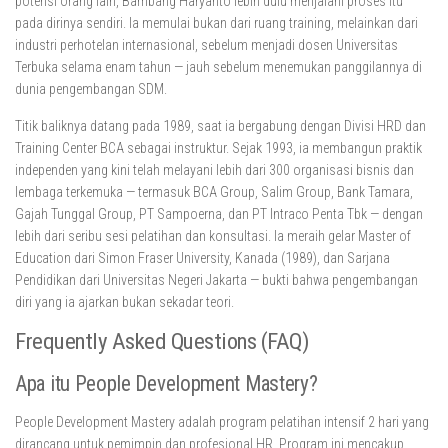
potensi orang lain, Bambang Haryanto lebih dulu menjalani proses itu
pada dirinya sendiri. Ia memulai bukan dari ruang training, melainkan dari
industri perhotelan internasional, sebelum menjadi dosen Universitas
Terbuka selama enam tahun — jauh sebelum menemukan panggilannya di
dunia pengembangan SDM.
Titik baliknya datang pada 1989, saat ia bergabung dengan Divisi HRD dan
Training Center BCA sebagai instruktur. Sejak 1993, ia membangun praktik
independen yang kini telah melayani lebih dari 300 organisasi bisnis dan
lembaga terkemuka — termasuk BCA Group, Salim Group, Bank Tamara,
Gajah Tunggal Group, PT Sampoerna, dan PT Intraco Penta Tbk — dengan
lebih dari seribu sesi pelatihan dan konsultasi. Ia meraih gelar Master of
Education dari Simon Fraser University, Kanada (1989), dan Sarjana
Pendidikan dari Universitas Negeri Jakarta — bukti bahwa pengembangan
diri yang ia ajarkan bukan sekadar teori.
Frequently Asked Questions (FAQ)
Apa itu People Development Mastery?
People Development Mastery adalah program pelatihan intensif 2 hari yang
dirancang untuk pemimpin dan profesional HR. Program ini mencakup