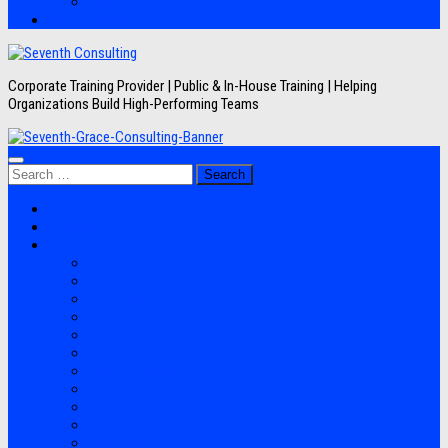
Artikel
Hubungi Kami
Corporate Training Provider | Public & In-House Training | Helping
Organizations Build High-Performing Teams
Search
for:
Jadwal Training
Layanan
Topik Training
Semua Pelatihan
Banking
Export Import
Finance Accounting
Human Resource
Information Technology
Lean Six Sigma
Manufacturing
Perpajakan
Project Management
Sales Marketing