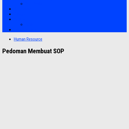
Soft Skills
Bootcamp
Clients
Artikel
Artikel
Hubungi Kami
Human Resource
Pedoman Membuat SOP