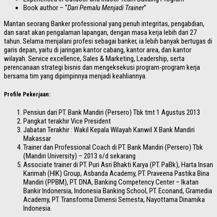
Book author – “
Dari Pemalu Menjadi Trainer
”
Mantan seorang Banker professional yang penuh integritas, pengabdian,
dan sarat akan pengalaman lapangan, dengan masa kerja lebih dari 27
tahun. Selama menjalani profesi sebagai banker, ia lebih banyak bertugas di
garis depan, yaitu di jaringan kantor cabang, kantor area, dan kantor
wilayah. Service excellence, Sales & Marketing, Leadership, serta
perencanaan strategi bisnis dan mengeksekusi program-program kerja
bersama tim yang dipimpinnya menjadi keahliannya.
Profile Pekerjaan:
Pensiun dari PT. Bank Mandiri (Persero) Tbk tmt 1 Agustus 2013
Pangkat terakhir Vice President
Jabatan Terakhir : Wakil Kepala Wilayah Kanwil X Bank Mandiri
Makassar
Trainer dan Professional Coach di PT. Bank Mandiri (Persero) Tbk
(Mandiri University) – 2013 s/d sekarang
Associate trainer di PT. Puri Asri Bhakti Karya (PT. PaBk), Harta Insan
Karimah (HIK) Group, Asbanda Academy, PT. Praveena Pastika Bina
Mandiri (PPBM), PT. DNA, Banking Competency Center – Ikatan
Bankir Indonersia, Indonesia Banking School, PT. Econand, Gramedia
Academy, PT. Transforma Dimensi Semesta, Nayottama Dinamika
Indonesia.