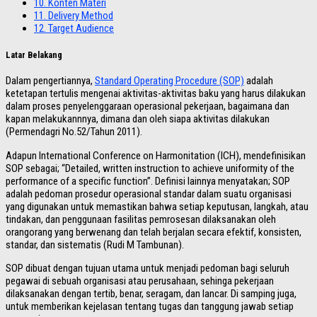
10.
Konten Materi
11.
Delivery Method
12.
Target Audience
Latar Belakang
Dalam pengertiannya,
Standard Operating Procedure (SOP)
adalah
ketetapan tertulis mengenai aktivitas-aktivitas baku yang harus dilakukan
dalam proses penyelenggaraan operasional pekerjaan, bagaimana dan
kapan melakukannnya, dimana dan oleh siapa aktivitas dilakukan
(Permendagri No.52/Tahun 2011).
Adapun International Conference on Harmonitation (ICH), mendefinisikan
SOP sebagai; “Detailed, written instruction to achieve uniformity of the
performance of a specific function”. Definisi lainnya menyatakan; SOP
adalah pedoman prosedur operasional standar dalam suatu organisasi
yang digunakan untuk memastikan bahwa setiap keputusan, langkah, atau
tindakan, dan penggunaan fasilitas pemrosesan dilaksanakan oleh
orangorang yang berwenang dan telah berjalan secara efektif, konsisten,
standar, dan sistematis (Rudi M Tambunan).
SOP dibuat dengan tujuan utama untuk menjadi pedoman bagi seluruh
pegawai di sebuah organisasi atau perusahaan, sehinga pekerjaan
dilaksanakan dengan tertib, benar, seragam, dan lancar. Di samping juga,
untuk memberikan kejelasan tentang tugas dan tanggung jawab setiap