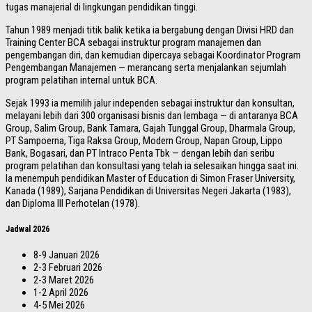
tugas manajerial di lingkungan pendidikan tinggi.
Tahun 1989 menjadi titik balik ketika ia bergabung dengan Divisi HRD dan
Training Center BCA sebagai instruktur program manajemen dan
pengembangan diri, dan kemudian dipercaya sebagai Koordinator Program
Pengembangan Manajemen — merancang serta menjalankan sejumlah
program pelatihan internal untuk BCA.
Sejak 1993 ia memilih jalur independen sebagai instruktur dan konsultan,
melayani lebih dari 300 organisasi bisnis dan lembaga — di antaranya BCA
Group, Salim Group, Bank Tamara, Gajah Tunggal Group, Dharmala Group,
PT Sampoerna, Tiga Raksa Group, Modern Group, Napan Group, Lippo
Bank, Bogasari, dan PT Intraco Penta Tbk — dengan lebih dari seribu
program pelatihan dan konsultasi yang telah ia selesaikan hingga saat ini.
Ia menempuh pendidikan Master of Education di Simon Fraser University,
Kanada (1989), Sarjana Pendidikan di Universitas Negeri Jakarta (1983),
dan Diploma III Perhotelan (1978).
Jadwal 2026
8-9 Januari 2026
2-3 Februari 2026
2-3 Maret 2026
1-2 April 2026
4-5 Mei 2026