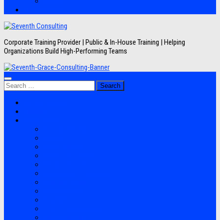
Artikel
Hubungi Kami
Corporate Training Provider | Public & In-House Training | Helping
Organizations Build High-Performing Teams
Search
for:
Jadwal Training
Layanan
Topik Training
Semua Pelatihan
Banking
Export Import
Finance Accounting
Human Resource
Information Technology
Lean Six Sigma
Manufacturing
Perpajakan
Project Management
Sales Marketing