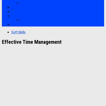
Soft Skills
Bootcamp
Clients
Artikel
Artikel
Hubungi Kami
Soft Skills
Effective Time Management