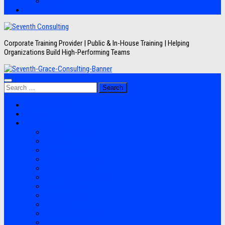
Artikel
Hubungi Kami
Corporate Training Provider | Public & In-House Training | Helping
Organizations Build High-Performing Teams
Search
for:
Jadwal Training
Layanan
Topik Training
Semua Pelatihan
Banking
Export Import
Finance Accounting
Human Resource
Information Technology
Lean Six Sigma
Manufacturing
Perpajakan
Project Management
Sales Marketing