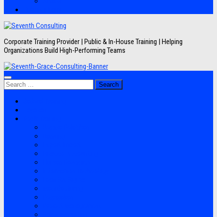
Artikel
Hubungi Kami
Corporate Training Provider | Public & In-House Training | Helping
Organizations Build High-Performing Teams
Search
for:
Jadwal Training
Layanan
Topik Training
Semua Pelatihan
Banking
Export Import
Finance Accounting
Human Resource
Information Technology
Lean Six Sigma
Manufacturing
Perpajakan
Project Management
Sales Marketing