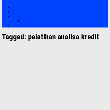
Soft Skills
Bootcamp
Clients
Artikel
Artikel
Hubungi Kami
Tagged:
pelatihan analisa kredit