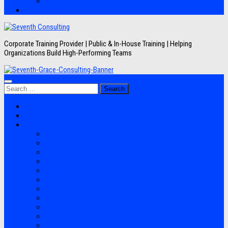
Artikel
Hubungi Kami
Corporate Training Provider | Public & In-House Training | Helping
Organizations Build High-Performing Teams
Search
for:
Jadwal Training
Layanan
Topik Training
Semua Pelatihan
Banking
Export Import
Finance Accounting
Human Resource
Information Technology
Lean Six Sigma
Manufacturing
Perpajakan
Project Management
Sales Marketing