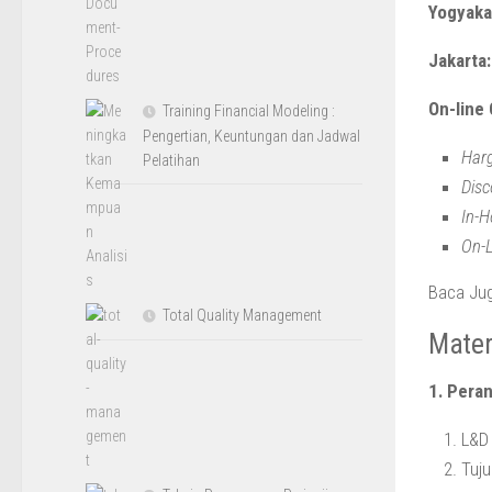
Yogyaka
Jakarta
On-line
Training Financial Modeling :
Pengertian, Keuntungan dan Jadwal
Harg
Pelatihan
Disc
In-H
On-L
Baca Ju
Total Quality Management
Mater
1. Pera
L&D 
Tuj