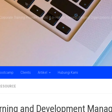
Corporate Training Provider | Public & In-House Training | Helping Organization
ootcamp
Clients
Artikel
Hubungi Kami
RESOURCE
rning and Development Mana