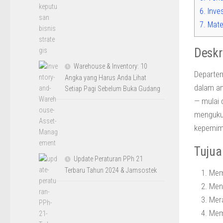
6.
Inve
7.
Mater
Deskr
Warehouse & Inventory: 10
Departem
Angka yang Harus Anda Lihat
dalam an
Setiap Pagi Sebelum Buka Gudang
— mulai 
mengukur
kepemimp
Tujua
Update Peraturan PPh 21
Terbaru Tahun 2024 & Jamsostek
Mem
Meng
Mera
Mem