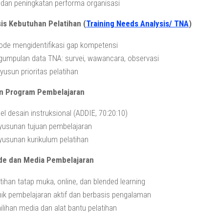
dan peningkatan performa organisasi
sis Kebutuhan Pelatihan (
Training Needs Analysis/ TNA
)
ode mengidentifikasi gap kompetensi
gumpulan data TNA: survei, wawancara, observasi
usun prioritas pelatihan
in Program Pembelajaran
l desain instruksional (ADDIE, 70:20:10)
yusunan tujuan pembelajaran
usunan kurikulum pelatihan
de dan Media Pembelajaran
tihan tatap muka, online, dan blended learning
ik pembelajaran aktif dan berbasis pengalaman
lihan media dan alat bantu pelatihan