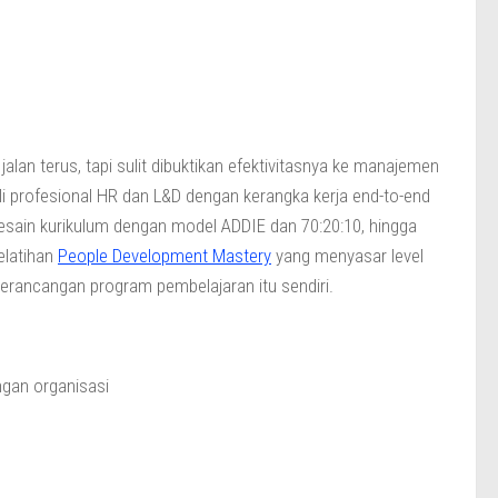
alan terus, tapi sulit dibuktikan efektivitasnya ke manajemen
 profesional HR dan L&D dengan kerangka kerja end-to-end
desain kurikulum dengan model ADDIE dan 70:20:10, hingga
elatihan
People Development Mastery
yang menyasar level
perancangan program pembelajaran itu sendiri.
gan organisasi