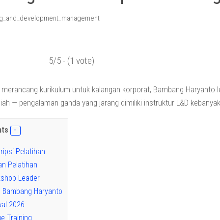
5/5 - (1 vote)
merancang kurikulum untuk kalangan korporat, Bambang Haryanto l
liah — pengalaman ganda yang jarang dimiliki instruktur L&D kebanya
nts
ipsi Pelatihan
n Pelatihan
shop Leader
.
Bambang Haryanto
al 2026
e Training