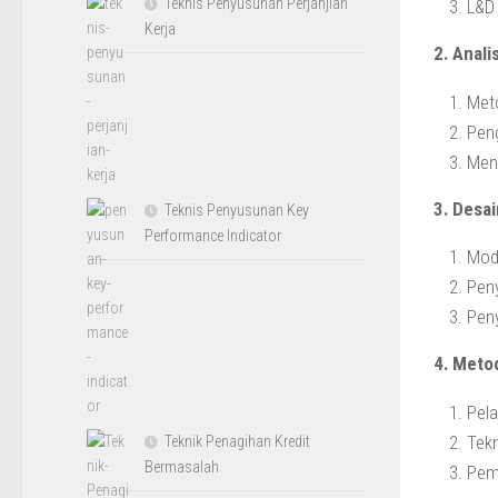
Teknis Penyusunan Perjanjian
L&D 
Kerja
2. Anali
Met
Pen
Meny
3. Desa
Teknis Penyusunan Key
Performance Indicator
Mode
Pen
Peny
4. Meto
Pela
Tekn
Teknik Penagihan Kredit
Bermasalah
Pemi