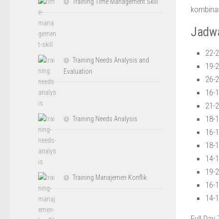
Training Time Management Skill
kombinas
Jadw
22-2
Training Needs Analysis and
19-2
Evaluation
26-
16-1
21-
18-1
Training Needs Analysis
16-1
18-
14-
19-
Training Manajemen Konflik
16-
14-
Full Day 