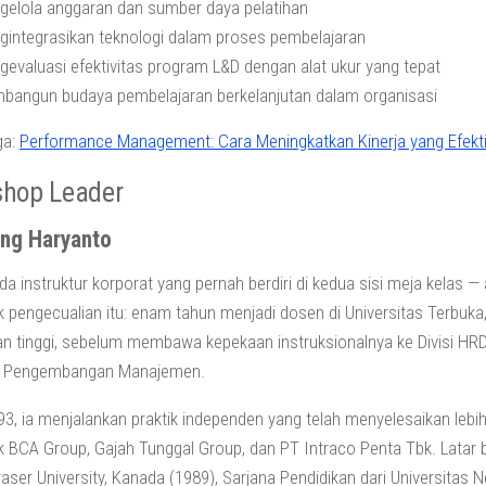
gelola anggaran dan sumber daya pelatihan
gintegrasikan teknologi dalam proses pembelajaran
evaluasi efektivitas program L&D dengan alat ukur yang tepat
bangun budaya pembelajaran berkelanjutan dalam organisasi
ga:
Performance Management: Cara Meningkatkan Kinerja yang Efekti
hop Leader
ng Haryanto
da instruktur korporat yang pernah berdiri di kedua sisi meja kelas
 pengecualian itu: enam tahun menjadi dosen di Universitas Terb
an tinggi, sebelum membawa kepekaan instruksionalnya ke Divisi HR
 Pengembangan Manajemen.
93, ia menjalankan praktik independen yang telah menyelesaikan lebih d
 BCA Group, Gajah Tunggal Group, dan PT Intraco Penta Tbk. Latar
aser University, Kanada (1989), Sarjana Pendidikan dari Universitas N