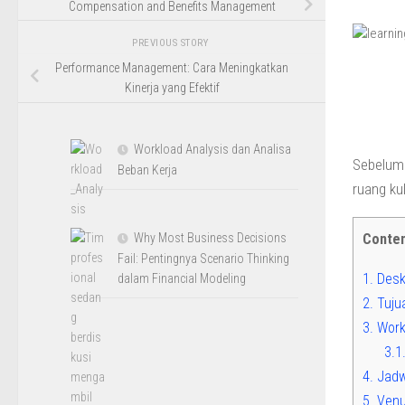
Compensation and Benefits Management
PREVIOUS STORY
Performance Management: Cara Meningkatkan
Kinerja yang Efektif
Workload Analysis dan Analisa
Sebelum 
Beban Kerja
ruang ku
Why Most Business Decisions
Conte
Fail: Pentingnya Scenario Thinking
1.
Deskr
dalam Financial Modeling
2.
Tujua
3.
Work
3.1
4.
Jadw
5.
Venu