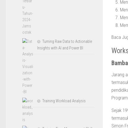
Men
Men
Meng
Mem
Baca Ju
Turning Raw Data to Actionable
Insights with AI and Power BI
Works
Bamba
Jarang a
termasuk
pendidik
Program
Training Workload Analysis
Sejak 19
termasuk
Simon Fr