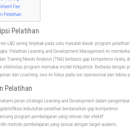
stment Fee
i Pelatihan
ipsi Pelatihan
en L&D sering terjebak pada satu masalah klasik: program pelatihan j
gka. Pelatihan Learning and Development Management ini membekali
dari Training Needs Analysis (TNA) berbasis gap kompetensi nyata, 
 efektivitas program memakai model Kirkpatrick. Berbeda dengan p
inan dan coaching, sesi ini fokus pada sisi operasional dan teknis 
n Pelatihan
ahami peran strategis Learning and Development dalam pengemban
identifikasi kebutuhan pelatihan berdasarkan gap kompetensi
ncang program pembelajaran yang relevan dan efektif
ilih metode pembelajaran yang sesuai dengan target audiens