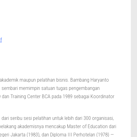
f
 — akademik maupun pelatihan bisnis. Bambang Haryanto
uka, sembari memimpin satuan tugas pengembangan
D dan Training Center BCA pada 1989 sebagai Koordinator
ari seribu sesi pelatihan untuk lebih dari 300 organisasi,
 belakang akademisnya mencakup Master of Education dari
egeri Jakarta (1983), dan Diploma III Perhotelan (1978) —