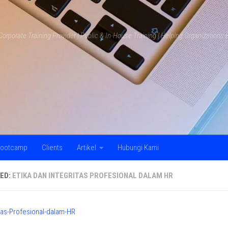
Corporate Training Provider | Public & In-House Training | Helping Organization
ootcamp
Clients
Artikel
Hubungi Kami
ED:
ETIKA DAN INTEGRITAS PROFESIONAL DALAM HR