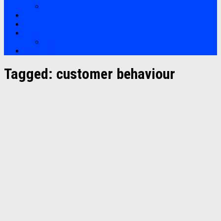
Soft Skills
Bootcamp
Clients
Artikel
Artikel
Hubungi Kami
Tagged:
customer behaviour