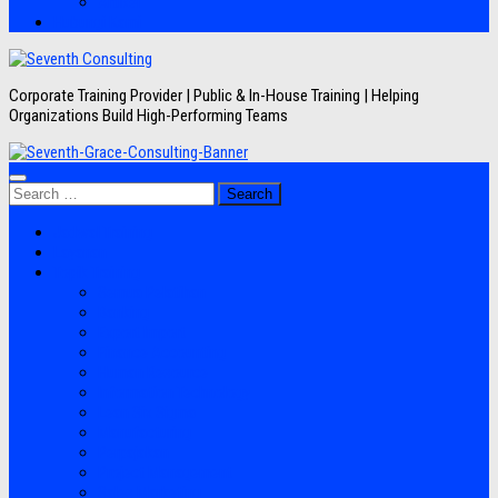
Artikel
Hubungi Kami
Corporate Training Provider | Public & In-House Training | Helping
Organizations Build High-Performing Teams
Search
for:
Jadwal Training
Layanan
Topik Training
Semua Pelatihan
Banking
Export Import
Finance Accounting
Human Resource
Information Technology
Lean Six Sigma
Manufacturing
Perpajakan
Project Management
Sales Marketing