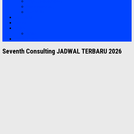
Project Management
Sales Marketing
Soft Skills
Bootcamp
Clients
Artikel
Artikel
Hubungi Kami
Seventh Consulting
JADWAL TERBARU 2026