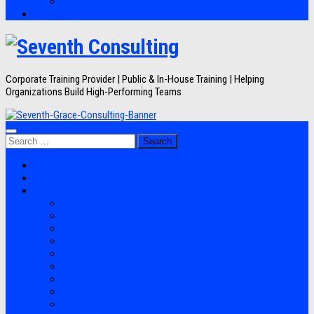
Artikel
Hubungi Kami
Corporate Training Provider | Public & In-House Training | Helping
Organizations Build High-Performing Teams
Search
for:
Jadwal Training
Layanan
Topik Training
Semua Pelatihan
Banking
Export Import
Finance Accounting
Human Resource
Information Technology
Lean Six Sigma
Manufacturing
Perpajakan