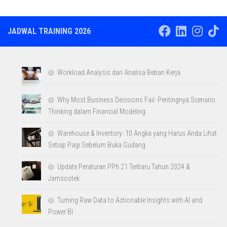
JADWAL TRAINING 2026
Workload Analysis dan Analisa Beban Kerja
Why Most Business Decisions Fail: Pentingnya Scenario
Thinking dalam Financial Modeling
Warehouse & Inventory: 10 Angka yang Harus Anda Lihat
Setiap Pagi Sebelum Buka Gudang
Update Peraturan PPh 21 Terbaru Tahun 2024 &
Jamsostek
Turning Raw Data to Actionable Insights with AI and
Power BI