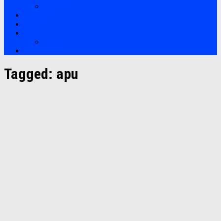
Soft Skills
Bootcamp
Clients
Artikel
Artikel
Hubungi Kami
Tagged:
apu