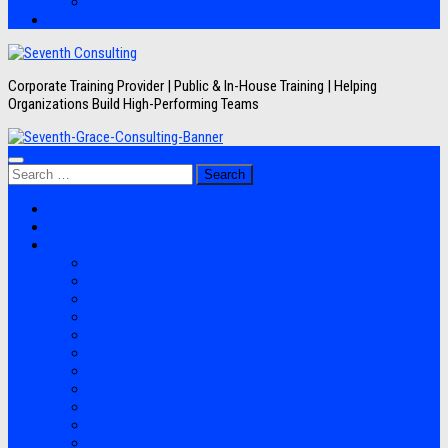
Artikel
Hubungi Kami
Corporate Training Provider | Public & In-House Training | Helping
Organizations Build High-Performing Teams
Search
for:
Jadwal Training
Layanan
Topik Training
Semua Pelatihan
Banking
Export Import
Finance Accounting
Human Resource
Information Technology
Lean Six Sigma
Manufacturing
Perpajakan
Project Management
Sales Marketing