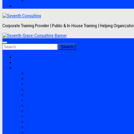
Artikel
Hubungi Kami
Corporate Training Provider | Public & In-House Training | Helping Organizat
Search
for:
Jadwal Training
Layanan
Topik Training
Semua Pelatihan
Banking
Export Import
Finance Accounting
Human Resource
Information Technology
Lean Six Sigma
Manufacturing
Perpajakan
Project Management
Sales Marketing
Soft Skills