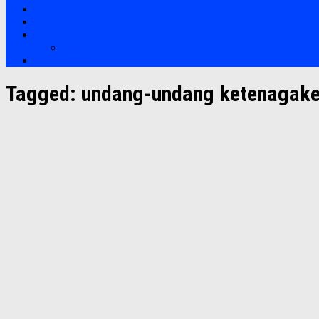
Bootcamp
Clients
Artikel
Artikel
Hubungi Kami
Tagged:
undang-undang ketenagake