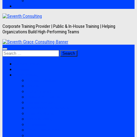
Artikel
Hubungi Kami
Corporate Training Provider | Public & In-House Training | Helping
Organizations Build High-Performing Teams
Search
for:
Jadwal Training
Layanan
Topik Training
Semua Pelatihan
Banking
Export Import
Finance Accounting
Human Resource
Information Technology
Lean Six Sigma
Manufacturing
Perpajakan
Project Management
Sales Marketing