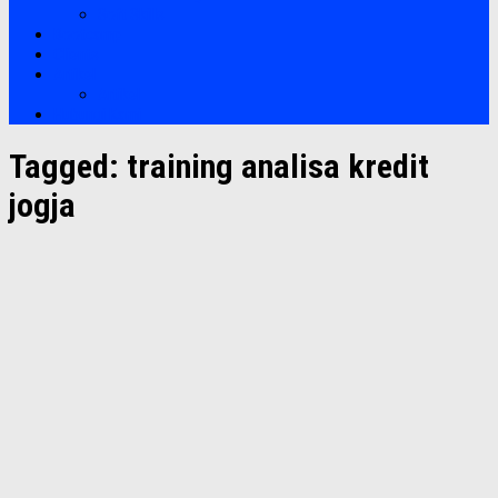
Soft Skills
Bootcamp
Clients
Artikel
Artikel
Hubungi Kami
Tagged:
training analisa kredit
jogja