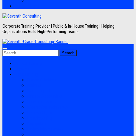
Artikel
Hubungi Kami
Corporate Training Provider | Public & In-House Training | Helping
Organizations Build High-Performing Teams
Search
for:
Jadwal Training
Layanan
Topik Training
Semua Pelatihan
Banking
Export Import
Finance Accounting
Human Resource
Information Technology
Lean Six Sigma
Manufacturing
Perpajakan
Project Management
Sales Marketing