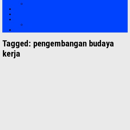
Soft Skills
Bootcamp
Clients
Artikel
Artikel
Hubungi Kami
Tagged:
pengembangan budaya
kerja