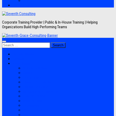
Artikel
Hubungi Kami
Corporate Training Provider | Public & In-House Training | Helping
Organizations Build High-Performing Teams
Search
for:
Jadwal Training
Layanan
Topik Training
Semua Pelatihan
Banking
Export Import
Finance Accounting
Human Resource
Information Technology
Lean Six Sigma
Manufacturing
Perpajakan
Project Management
Sales Marketing