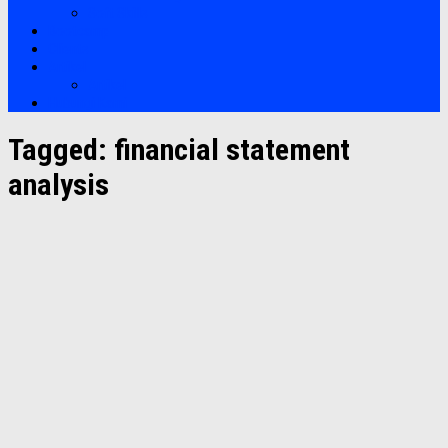
Soft Skills
Bootcamp
Clients
Artikel
Artikel
Hubungi Kami
Tagged:
financial statement
analysis