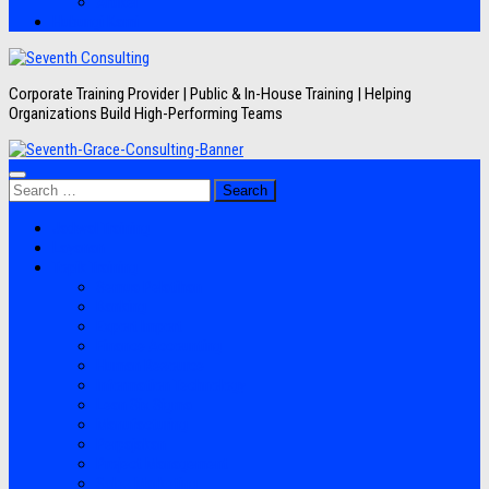
Artikel
Hubungi Kami
Corporate Training Provider | Public & In-House Training | Helping
Organizations Build High-Performing Teams
Search
for:
Jadwal Training
Layanan
Topik Training
Semua Pelatihan
Banking
Export Import
Finance Accounting
Human Resource
Information Technology
Lean Six Sigma
Manufacturing
Perpajakan
Project Management
Sales Marketing