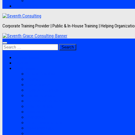
Artikel
Hubungi Kami
Corporate Training Provider | Public & In-House Training | Helping Organizat
Search
for:
Jadwal Training
Layanan
Topik Training
Semua Pelatihan
Banking
Export Import
Finance Accounting
Human Resource
Information Technology
Lean Six Sigma
Manufacturing
Perpajakan
Project Management
Sales Marketing
Soft Skills