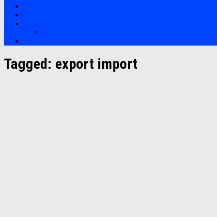
Bootcamp
Clients
Artikel
Artikel
Hubungi Kami
Tagged:
export import