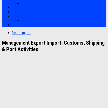
Soft Skills
Bootcamp
Clients
Artikel
Artikel
Hubungi Kami
Export Import
Management Export Import, Customs, Shipping
& Port Activities