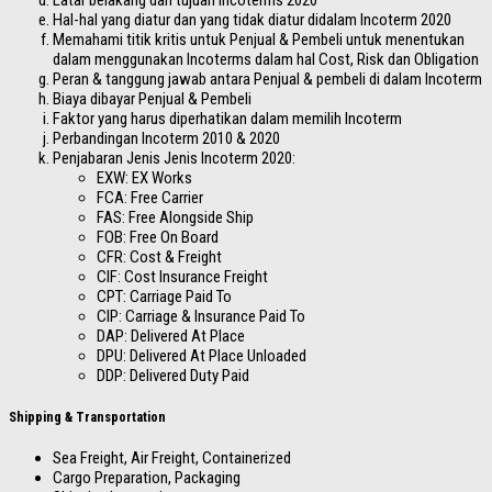
Latar belakang dan tujuan Incoterms 2020
Hal-hal yang diatur dan yang tidak diatur didalam Incoterm 2020
Memahami titik kritis untuk Penjual & Pembeli untuk menentukan
dalam menggunakan Incoterms dalam hal Cost, Risk dan Obligation
Peran & tanggung jawab antara Penjual & pembeli di dalam Incoterm
Biaya dibayar Penjual & Pembeli
Faktor yang harus diperhatikan dalam memilih Incoterm
Perbandingan Incoterm 2010 & 2020
Penjabaran Jenis Jenis Incoterm 2020:
EXW: EX Works
FCA: Free Carrier
FAS: Free Alongside Ship
FOB: Free On Board
CFR: Cost & Freight
CIF: Cost Insurance Freight
CPT: Carriage Paid To
CIP: Carriage & Insurance Paid To
DAP: Delivered At Place
DPU: Delivered At Place Unloaded
DDP: Delivered Duty Paid
Shipping & Transportation
Sea Freight, Air Freight, Containerized
Cargo Preparation, Packaging