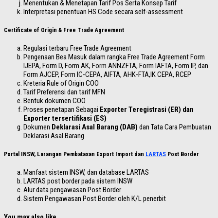
Menentukan & Menetapan Tarif Pos Serta Konsep Tarif
Interpretasi penentuan HS Code secara self-assessment
Certificate of Origin & Free Trade Agreement
Regulasi terbaru Free Trade Agreement
Pengenaan Bea Masuk dalam rangka Free Trade Agreement Form
IJEPA, Form D, Form AK, Form ANNZFTA, Form IAFTA, Form IP, dan
Form AJCEP, Form IC-CEPA, AIFTA, AHK-FTA,IK CEPA, RCEP
Kreteria Rule of Origin COO
Tarif Preferensi dan tarif MFN
Bentuk dokumen COO
Proses penetapan Sebagai
Exporter Teregistrasi (ER) dan
Exporter tersertifikasi (ES)
Dokumen
Deklarasi Asal Barang (DAB)
dan Tata Cara Pembuatan
Deklarasi Asal Barang
Portal INSW, Larangan Pembatasan Export Import dan
LARTAS
Post Border
Manfaat sistem INSW, dan database LARTAS
LARTAS post border pada sistem INSW
Alur data pengawasan Post Border
Sistem Pengawasan Post Border oleh K/L penerbit
You may also like...