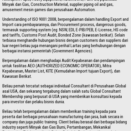
Minyak dan Gas, Construction Material, supplier piping oil and gas,
amusement mesin games dan perusahaan Automation.
Understanding of ISO 9001:2008, berpengalaman dalam handling Export and
Import cara pembayarannya, dan Procurement process, dangerous goods,
termasuk supporting system (eg: NSW, EDI, E-PIB/PEB, E-License, HS code
and tariffs, Customs Post Audit, Bonded Zone (kawasan berikat). Selain
terbiasa menghandle hubungan bisnis dengan customers dan suppliers dari
luar negeri beliau juga menangani perihal Lartas yang berhubungan dengan
berbagai instansi pemerintah (Government Agencies).
Berpengalaman dalam menghadapi Audit Kepabeanan dan pendampingan
untuk fasilitas AEO (AUTHORIZED ECONOMIC OPERATOR), Mitra
Kepabeanan, Master List, KITE (Kemudahan Import tujuan Export), dan
Kawasan Berikat.
Beliau pernah tercatat sebagai individual Consultant di Perusahaan Global
asal USA, dan sekarang tergabung dalam salah satu Global Consultant
Membership yang berpusat di USA yang memberikan konsultasi kepada
para investor dan pelaku bisnis dunia.
Beliau telah berpengalaman dalam memberikan training kepada para
peserta dari berbagai perusahaan manufacturing dan jasa, baik secara in
company dan juga public training. Client beliau berasal dari berbagai bidang
industry seperti Minyak dan Gas Bumi, Pertambangan, Mekanikal