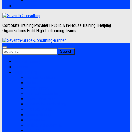
Artikel
Hubungi Kami
Corporate Training Provider | Public & In-House Training | Helping
Organizations Build High-Performing Teams
Search
for:
Jadwal Training
Layanan
Topik Training
Semua Pelatihan
Banking
Export Import
Finance Accounting
Human Resource
Information Technology
Lean Six Sigma
Manufacturing
Perpajakan
Project Management
Sales Marketing