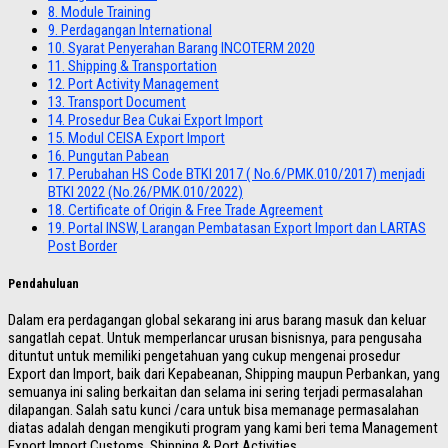
8.
Module Training
9.
Perdagangan International
10.
Syarat Penyerahan Barang INCOTERM 2020
11.
Shipping & Transportation
12.
Port Activity Management
13.
Transport Document
14.
Prosedur Bea Cukai Export Import
15.
Modul CEISA Export Import
16.
Pungutan Pabean
17.
Perubahan HS Code BTKI 2017 ( No.6/PMK.010/2017) menjadi
BTKI 2022 (No.26/PMK.010/2022)
18.
Certificate of Origin & Free Trade Agreement
19.
Portal INSW, Larangan Pembatasan Export Import dan LARTAS
Post Border
Pendahuluan
Dalam era perdagangan global sekarang ini arus barang masuk dan keluar
sangatlah cepat. Untuk memperlancar urusan bisnisnya, para pengusaha
dituntut untuk memiliki pengetahuan yang cukup mengenai prosedur
Export dan Import, baik dari Kepabeanan, Shipping maupun Perbankan, yang
semuanya ini saling berkaitan dan selama ini sering terjadi permasalahan
dilapangan. Salah satu kunci /cara untuk bisa memanage permasalahan
diatas adalah dengan mengikuti program yang kami beri tema Management
Export Import Customs, Shipping & Port Activities.