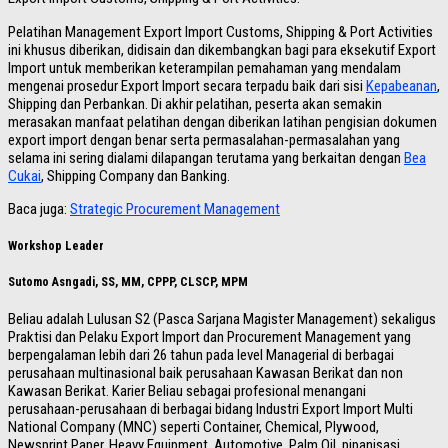
Pelatihan Management Export Import Customs, Shipping & Port Activities
ini khusus diberikan, didisain dan dikembangkan bagi para eksekutif Export
Import untuk memberikan keterampilan pemahaman yang mendalam
mengenai prosedur Export Import secara terpadu baik dari sisi
Kepabeanan
,
Shipping dan Perbankan. Di akhir pelatihan, peserta akan semakin
merasakan manfaat pelatihan dengan diberikan latihan pengisian dokumen
export import dengan benar serta permasalahan-permasalahan yang
selama ini sering dialami dilapangan terutama yang berkaitan dengan
Bea
Cukai
, Shipping Company dan Banking.
Baca juga:
Strategic Procurement Management
Workshop Leader
Sutomo Asngadi, SS, MM, CPPP, CLSCP, MPM
Beliau adalah Lulusan S2 (Pasca Sarjana Magister Management) sekaligus
Praktisi dan Pelaku Export Import dan Procurement Management yang
berpengalaman lebih dari 26 tahun pada level Managerial di berbagai
perusahaan multinasional baik perusahaan Kawasan Berikat dan non
Kawasan Berikat. Karier Beliau sebagai profesional menangani
perusahaan-perusahaan di berbagai bidang Industri Export Import Multi
National Company (MNC) seperti Container, Chemical, Plywood,
Newsprint Paper, Heavy Equipment, Automotive, Palm Oil, pipanisasi