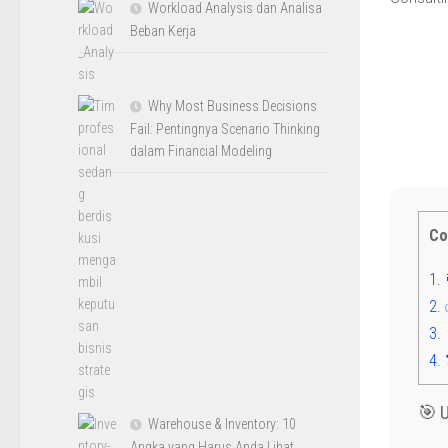
Workload Analysis dan Analisa
Beban Kerja
Why Most Business Decisions
Fail: Pentingnya Scenario Thinking
dalam Financial Modeling
Co
1.

2.
3.

4.
🎯 U
Warehouse & Inventory: 10
Angka yang Harus Anda Lihat