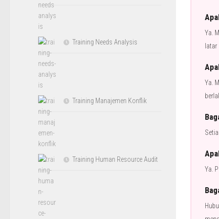
Apa
Ya. M
Training Needs Analysis
latar
Apa
Ya. 
berla
Training Manajemen Konflik
Baga
Setia
Apak
Training Human Resource Audit
Ya. P
Bag
Hubu
meng