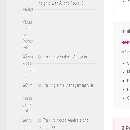
S
Insights with AI and Power BI
👩‍
Hen
Indon
Training Workload Analysis
S
M
D
Training Time Management Skill
B
S
Training Needs Analysis and
Evaluation
❓ Pe