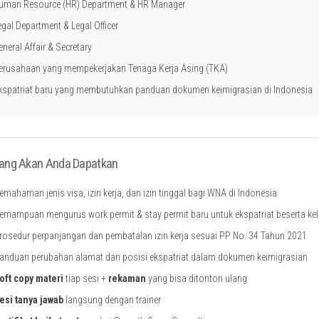
uman Resource (HR) Department & HR Manager
egal Department & Legal Officer
eneral Affair & Secretary
erusahaan yang mempekerjakan Tenaga Kerja Asing (TKA)
kspatriat baru yang membutuhkan panduan dokumen keimigrasian di Indonesia
ang Akan Anda Dapatkan
emahaman jenis visa, izin kerja, dan izin tinggal bagi WNA di Indonesia
emampuan mengurus work permit & stay permit baru untuk ekspatriat beserta ke
rosedur perpanjangan dan pembatalan izin kerja sesuai PP No. 34 Tahun 2021
anduan perubahan alamat dan posisi ekspatriat dalam dokumen keimigrasian
oft copy materi
tiap sesi +
rekaman
yang bisa ditonton ulang
esi tanya jawab
langsung dengan trainer