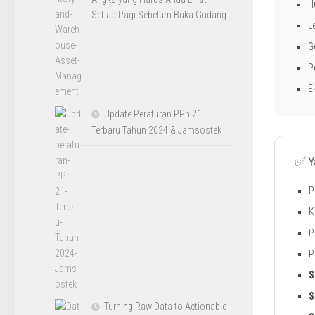
H
Setiap Pagi Sebelum Buka Gudang
L
G
P
E
Update Peraturan PPh 21
Terbaru Tahun 2024 & Jamsostek
✅ Y
P
K
P
P
S
S
Turning Raw Data to Actionable