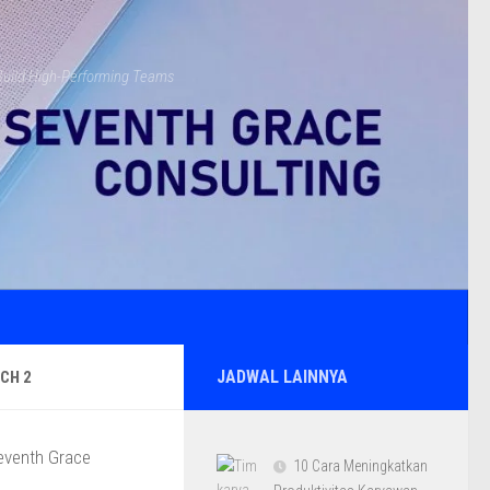
s Build High-Performing Teams
JADWAL LAINNYA
CH 2
10 Cara Meningkatkan