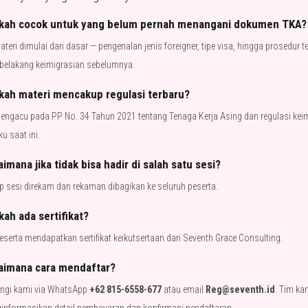
kah cocok untuk yang belum pernah menangani dokumen TKA?
ateri dimulai dari dasar — pengenalan jenis foreigner, tipe visa, hingga prosedur te
 belakang keimigrasian sebelumnya.
kah materi mencakup regulasi terbaru?
Mengacu pada PP No. 34 Tahun 2021 tentang Tenaga Kerja Asing dan regulasi kei
ku saat ini.
imana jika tidak bisa hadir di salah satu sesi?
p sesi direkam dan rekaman dibagikan ke seluruh peserta.
ah ada sertifikat?
eserta mendapatkan sertifikat keikutsertaan dari Seventh Grace Consulting.
aimana cara mendaftar?
ngi kami via WhatsApp
+62 815-6558-677
atau email
Reg@seventh.id
. Tim ka
informasikan detail pembayaran dan konfirmasi pendaftaran.