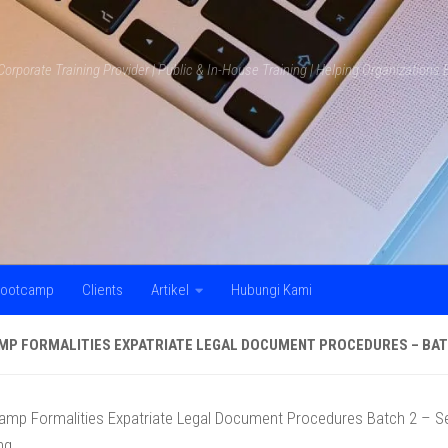
Corporate Training Provider | Public & In-House Training | Helping Organization
ootcamp
Clients
Artikel
Hubungi Kami
P FORMALITIES EXPATRIATE LEGAL DOCUMENT PROCEDURES – BAT