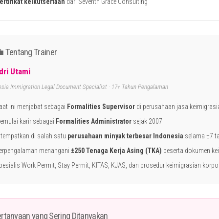
ertifikat keikutsertaan
dari Seventh Grace Consulting
 Tentang Trainer
dri Utami
esia Immigration Legal Document Specialist · 17+ Tahun Pengalaman
aat ini menjabat sebagai
Formalities Supervisor
di perusahaan jasa keimigrasi
emulai karir sebagai
Formalities Administrator
sejak 2007
itempatkan di salah satu
perusahaan minyak terbesar Indonesia
selama ±7 t
erpengalaman menangani
±250 Tenaga Kerja Asing (TKA)
beserta dokumen ke
pesialis Work Permit, Stay Permit, KITAS, KJAS, dan prosedur keimigrasian korpo
rtanyaan yang Sering Ditanyakan