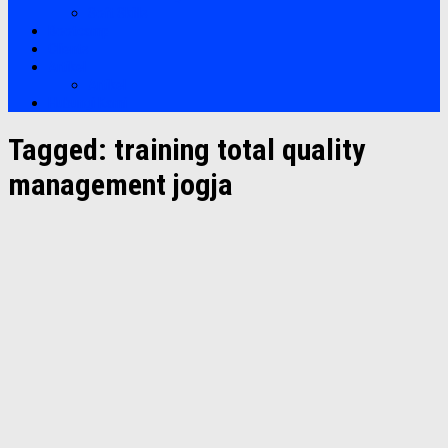
Soft Skills
Bootcamp
Clients
Artikel
Artikel
Hubungi Kami
Tagged:
training total quality
management jogja