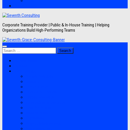
Artikel
Hubungi Kami
Corporate Training Provider | Public & In-House Training | Helping
Organizations Build High-Performing Teams
Search
for:
Jadwal Training
Layanan
Topik Training
Semua Pelatihan
Banking
Export Import
Finance Accounting
Human Resource
Information Technology
Lean Six Sigma
Manufacturing
Perpajakan
Project Management
Sales Marketing