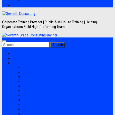
Artikel
Hubungi Kami
Corporate Training Provider | Public & In-House Training | Helping
Organizations Build High-Performing Teams
Search
for:
Jadwal Training
Layanan
Topik Training
Semua Pelatihan
Banking
Export Import
Finance Accounting
Human Resource
Information Technology
Lean Six Sigma
Manufacturing
Perpajakan
Project Management
Sales Marketing