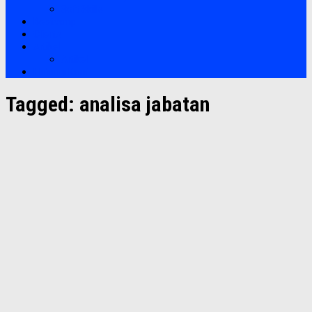
Soft Skills
Bootcamp
Clients
Artikel
Artikel
Hubungi Kami
Tagged:
analisa jabatan