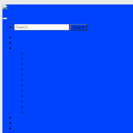
Skip
to
content
Search
for:
Jadwal Training
Layanan
Topik Training
Semua Pelatihan
Banking
Export Import
Finance Accounting
Human Resource
Information Technology
Lean Six Sigma
Manufacturing
Perpajakan
Project Management
Sales Marketing
Soft Skills
Bootcamp
Clients
Artikel