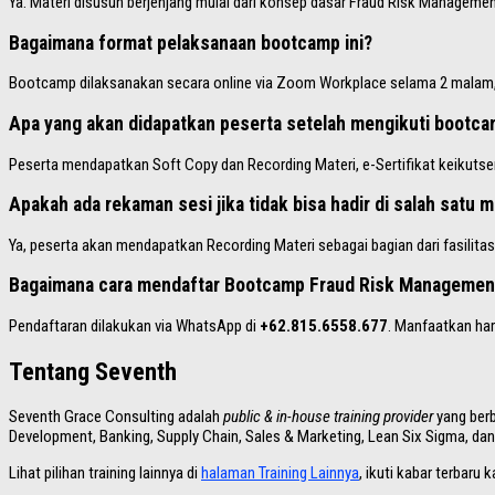
Ya. Materi disusun berjenjang mulai dari konsep dasar Fraud Risk Manageme
Bagaimana format pelaksanaan bootcamp ini?
Bootcamp dilaksanakan secara online via Zoom Workplace selama 2 malam, 
Apa yang akan didapatkan peserta setelah mengikuti bootca
Peserta mendapatkan Soft Copy dan Recording Materi, e-Sertifikat keikuts
Apakah ada rekaman sesi jika tidak bisa hadir di salah satu 
Ya, peserta akan mendapatkan Recording Materi sebagai bagian dari fasilit
Bagaimana cara mendaftar Bootcamp Fraud Risk Managemen
Pendaftaran dilakukan via WhatsApp di
+62.815.6558.677
. Manfaatkan har
Tentang Seventh
Seventh Grace Consulting adalah
public & in-house training provider
yang berb
Development, Banking, Supply Chain, Sales & Marketing, Lean Six Sigma, dan 
Lihat pilihan training lainnya di
halaman Training Lainnya
, ikuti kabar terbaru 