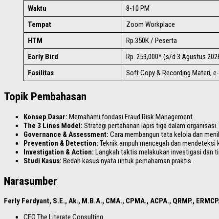
Waktu
8-10 PM
Tempat
Zoom Workplace
HTM
Rp.350K / Peserta
Early Bird
Rp. 259,000* (s/d 3 Agustus 202
Fasilitas
Soft Copy & Recording Materi, e
Topik Pembahasan
Konsep Dasar:
Memahami fondasi Fraud Risk Management.
The 3 Lines Model:
Strategi pertahanan lapis tiga dalam organisasi.
Governance & Assessment:
Cara membangun tata kelola dan menila
Prevention & Detection:
Teknik ampuh mencegah dan mendeteksi ke
Investigation & Action:
Langkah taktis melakukan investigasi dan ti
Studi Kasus:
Bedah kasus nyata untuk pemahaman praktis.
Narasumber
Ferly Ferdyant, S.E., Ak., M.B.A., CMA., CPMA., ACPA., QRMP., ERMC
CEO The Literate Consulting