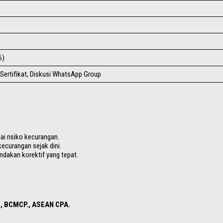
6)
-Sertifikat, Diskusi WhatsApp Group
i risiko kecurangan.
curangan sejak dini.
ndakan korektif yang tepat.
P., BCMCP., ASEAN CPA.