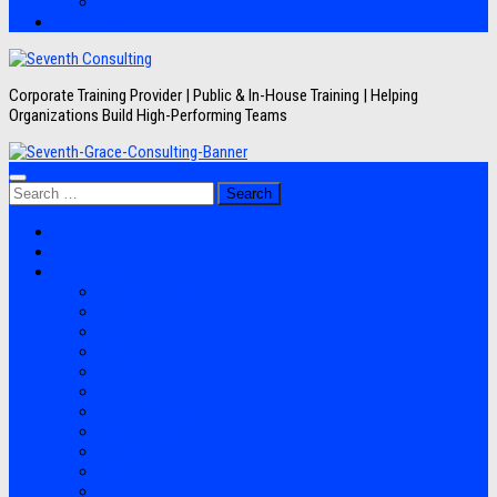
Artikel
Hubungi Kami
Corporate Training Provider | Public & In-House Training | Helping
Organizations Build High-Performing Teams
Search
for:
Jadwal Training
Layanan
Topik Training
Semua Pelatihan
Banking
Export Import
Finance Accounting
Human Resource
Information Technology
Lean Six Sigma
Manufacturing
Perpajakan
Project Management
Sales Marketing