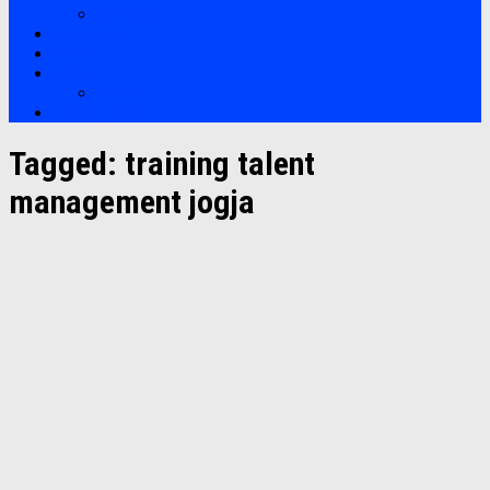
Soft Skills
Bootcamp
Clients
Artikel
Artikel
Hubungi Kami
Tagged:
training talent
management jogja