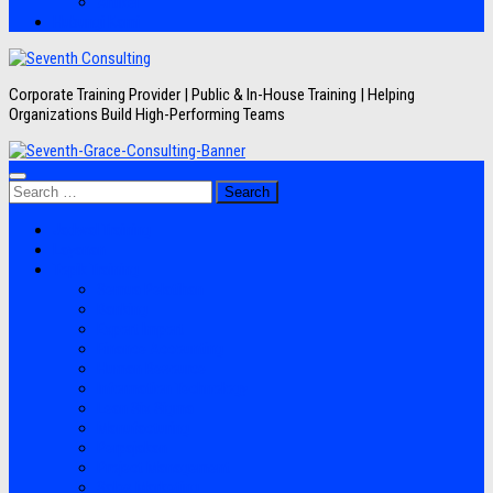
Artikel
Hubungi Kami
Corporate Training Provider | Public & In-House Training | Helping
Organizations Build High-Performing Teams
Search
for:
Jadwal Training
Layanan
Topik Training
Semua Pelatihan
Banking
Export Import
Finance Accounting
Human Resource
Information Technology
Lean Six Sigma
Manufacturing
Perpajakan
Project Management
Sales Marketing