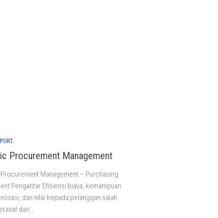
MPORT
gic Procurement Management
c Procurement Management – Purchasing
nt Pengantar Efisiensi biaya, kemampuan
inovasi, dan nilai kepada pelanggan salah
rasal dari...