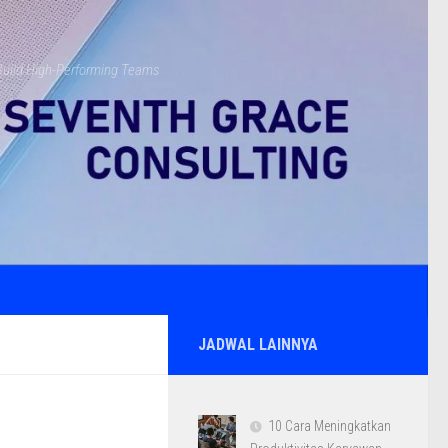
s Build High-Performing Teams
JADWAL LAINNYA
10 Cara Meningkatkan