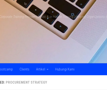
Corporate Training Provider | Public & In-House Training | Helping Organization
ootcamp
Clients
Artikel
Hubungi Kami
ED:
PROCUREMENT STRATEGY