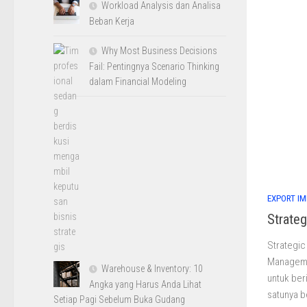
Workload Analysis dan Analisa
Beban Kerja
Why Most Business Decisions
Fail: Pentingnya Scenario Thinking
dalam Financial Modeling
EXPORT I
Strate
Strategi
Manageme
Warehouse & Inventory: 10
untuk ber
Angka yang Harus Anda Lihat
satunya be
Setiap Pagi Sebelum Buka Gudang